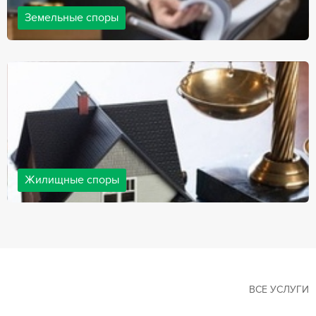
Земельные споры
Земельные споры — одна из наиболее популярных,
востребованных сфер в практике нашей компании. Наши
юристы имеют большой опыт решения земельных конфликтов,
обращайтесь.
Жилищные споры
Споры, связанные с жильем, являются одними из самых
неоднозначных и сложных в юридической практике. Нормы
законодательства в этой сфере можно трактовать по-разному, а
судебная практика показывает, что разные ситуации можно
решить по разному. В некоторых ситуациях граждане могут
решить конфликты самостоятельно, но чаще требуется помощь
квалифицированных специалистов.
ВСЕ УСЛУГИ