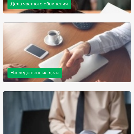
Дела частного обвинения
Адвокаты нашей компании ведут дела частного обвинения, как
на стороне обвиняемых, так и на стороне потерпевших.
Ведение подобных дел требует активной позиции и
внушительного опыта, только в этом случае можно
рассчитывать на положительный исход дела.
Наследственные дела
Практически любой человек рано или поздно сталкивается со
смертью близкого человека, а также с необходимостью
оформления документов для принятия наследства. В
соответствии с законом, наследство открывается сразу после
смерти наследодателя, и с этого момента начинает истекать
срок для вступления в наследство.