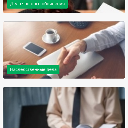
Дела частного обвинения
Адвокаты нашей компании ведут дела частного обвинения, как
на стороне обвиняемых, так и на стороне потерпевших.
Ведение подобных дел требует активной позиции и
внушительного опыта, только в этом случае можно
рассчитывать на положительный исход дела.
Наследственные дела
Практически любой человек рано или поздно сталкивается со
смертью близкого человека, а также с необходимостью
оформления документов для принятия наследства. В
соответствии с законом, наследство открывается сразу после
смерти наследодателя, и с этого момента начинает истекать
срок для вступления в наследство.