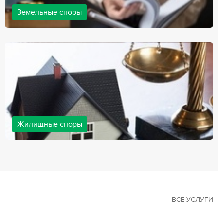
Земельные споры
Земельные споры — одна из наиболее популярных,
востребованных сфер в практике нашей компании. Наши
юристы имеют большой опыт решения земельных конфликтов,
обращайтесь.
Жилищные споры
Споры, связанные с жильем, являются одними из самых
неоднозначных и сложных в юридической практике. Нормы
законодательства в этой сфере можно трактовать по-разному, а
судебная практика показывает, что разные ситуации можно
решить по разному. В некоторых ситуациях граждане могут
решить конфликты самостоятельно, но чаще требуется помощь
квалифицированных специалистов.
ВСЕ УСЛУГИ