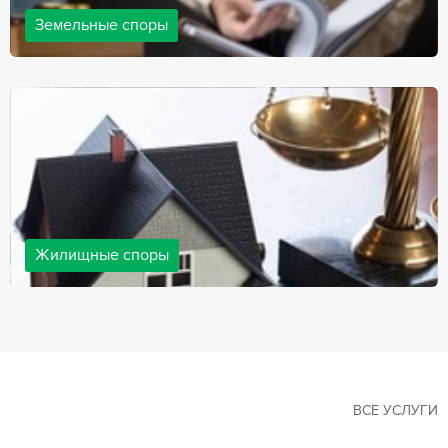
Земельные споры
Земельные споры — одна из наиболее популярных,
востребованных сфер в практике нашей компании. Наши
юристы имеют большой опыт решения земельных конфликтов,
обращайтесь.
Жилищные споры
Споры, связанные с жильем, являются одними из самых
неоднозначных и сложных в юридической практике. Нормы
законодательства в этой сфере можно трактовать по-разному, а
судебная практика показывает, что разные ситуации можно
решить по разному. В некоторых ситуациях граждане могут
решить конфликты самостоятельно, но чаще требуется помощь
квалифицированных специалистов.
ВСЕ УСЛУГИ