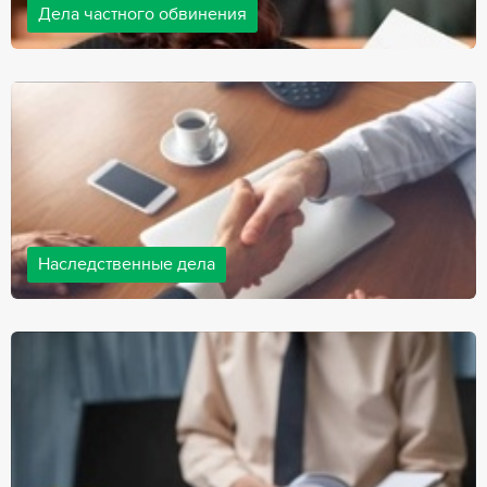
Дела частного обвинения
Адвокаты нашей компании ведут дела частного обвинения, как
на стороне обвиняемых, так и на стороне потерпевших.
Ведение подобных дел требует активной позиции и
внушительного опыта, только в этом случае можно
рассчитывать на положительный исход дела.
Наследственные дела
Практически любой человек рано или поздно сталкивается со
смертью близкого человека, а также с необходимостью
оформления документов для принятия наследства. В
соответствии с законом, наследство открывается сразу после
смерти наследодателя, и с этого момента начинает истекать
срок для вступления в наследство.