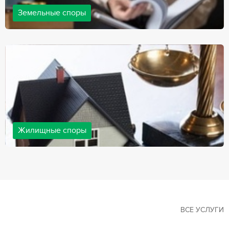
Земельные споры
Земельные споры — одна из наиболее популярных,
востребованных сфер в практике нашей компании. Наши
юристы имеют большой опыт решения земельных конфликтов,
обращайтесь.
Жилищные споры
Споры, связанные с жильем, являются одними из самых
неоднозначных и сложных в юридической практике. Нормы
законодательства в этой сфере можно трактовать по-разному, а
судебная практика показывает, что разные ситуации можно
решить по разному. В некоторых ситуациях граждане могут
решить конфликты самостоятельно, но чаще требуется помощь
квалифицированных специалистов.
ВСЕ УСЛУГИ