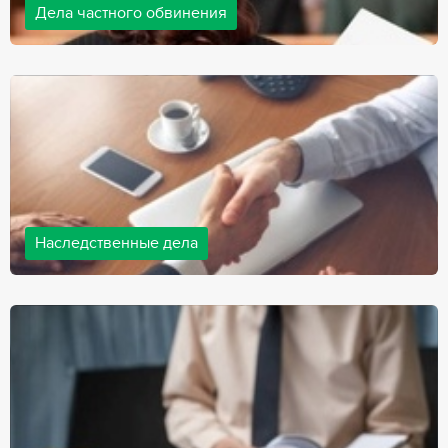
Дела частного обвинения
Адвокаты нашей компании ведут дела частного обвинения, как
на стороне обвиняемых, так и на стороне потерпевших.
Ведение подобных дел требует активной позиции и
внушительного опыта, только в этом случае можно
рассчитывать на положительный исход дела.
Наследственные дела
Практически любой человек рано или поздно сталкивается со
смертью близкого человека, а также с необходимостью
оформления документов для принятия наследства. В
соответствии с законом, наследство открывается сразу после
смерти наследодателя, и с этого момента начинает истекать
срок для вступления в наследство.