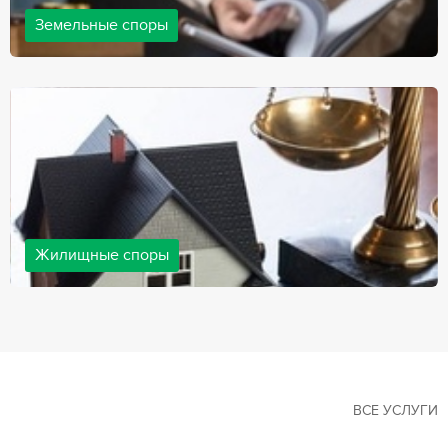
Земельные споры
Земельные споры — одна из наиболее популярных,
востребованных сфер в практике нашей компании. Наши
юристы имеют большой опыт решения земельных конфликтов,
обращайтесь.
Жилищные споры
Споры, связанные с жильем, являются одними из самых
неоднозначных и сложных в юридической практике. Нормы
законодательства в этой сфере можно трактовать по-разному, а
судебная практика показывает, что разные ситуации можно
решить по разному. В некоторых ситуациях граждане могут
решить конфликты самостоятельно, но чаще требуется помощь
квалифицированных специалистов.
ВСЕ УСЛУГИ