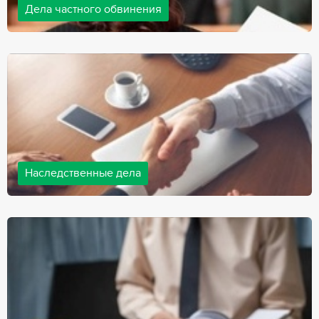
Дела частного обвинения
Адвокаты нашей компании ведут дела частного обвинения, как
на стороне обвиняемых, так и на стороне потерпевших.
Ведение подобных дел требует активной позиции и
внушительного опыта, только в этом случае можно
рассчитывать на положительный исход дела.
Наследственные дела
Практически любой человек рано или поздно сталкивается со
смертью близкого человека, а также с необходимостью
оформления документов для принятия наследства. В
соответствии с законом, наследство открывается сразу после
смерти наследодателя, и с этого момента начинает истекать
срок для вступления в наследство.