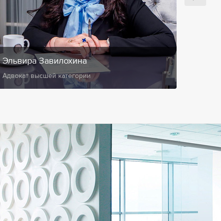
Эльвира Завилохина
Анис
Адвокат высшей категории
Замест