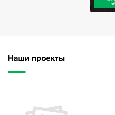
о
Адвокаты на
частного обв
обвиняемых, 
потерпевших
требует акти
внушительног
случае можно
положительн
Наши проекты