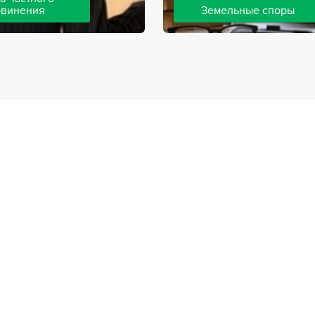
бвинения
Земельные споры
шей компании ведут дела
Земельные споры — одна из
инения, как на стороне
популярных, востребованны
так и на стороне
практике нашей компании. 
. Ведение подобных дел
имеют большой опыт решен
вной позиции и
земельных конфликтов, обр
о опыта, только в этом
 рассчитывать на
ый исход дела.