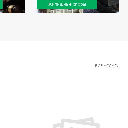
Жилищные споры
 наиболее
Споры, связанные с жильем, являются
х сфер в
одними из самых неоднозначных и
Наши юристы
сложных в юридической практике.
ия
Нормы законодательства в этой сфере
ащайтесь.
можно трактовать по-разному, а судебная
практика показывает, что разные
ситуации можно решить по разному. В
некоторых ситуациях граждане могут
решить конфликты самостоятельно, но
чаще требуется помощь
ВСЕ УСЛУГИ
квалифицированных специалистов.