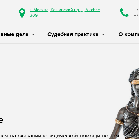
г. Москва, Каширский пр., д.5 офис
+7
309
+7
овные дела
Судебная практика
О комп
е
ся на оказании юридической помощи по тем