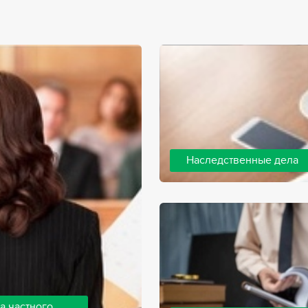
Наследственные дела
Практически любой человек 
человека, а также с необхо
наследства. В соответствии 
наследодателя, и с этого мо
наследство.
а частного