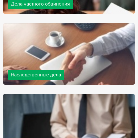
Дела частного обвинения
Адвокаты нашей компании ведут дела частного обвинения, как
на стороне обвиняемых, так и на стороне потерпевших.
Ведение подобных дел требует активной позиции и
внушительного опыта, только в этом случае можно
рассчитывать на положительный исход дела.
Наследственные дела
Практически любой человек рано или поздно сталкивается со
смертью близкого человека, а также с необходимостью
оформления документов для принятия наследства. В
соответствии с законом, наследство открывается сразу после
смерти наследодателя, и с этого момента начинает истекать
срок для вступления в наследство.