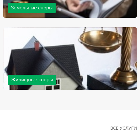
Земельные споры
Земельные споры — одна из наиболее популярных,
востребованных сфер в практике нашей компании. Наши
юристы имеют большой опыт решения земельных конфликтов,
обращайтесь.
Жилищные споры
Споры, связанные с жильем, являются одними из самых
неоднозначных и сложных в юридической практике. Нормы
законодательства в этой сфере можно трактовать по-разному, а
судебная практика показывает, что разные ситуации можно
решить по разному. В некоторых ситуациях граждане могут
решить конфликты самостоятельно, но чаще требуется помощь
квалифицированных специалистов.
ВСЕ УСЛУГИ