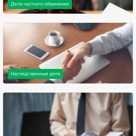
Дела частного обвинения
Адвокаты нашей компании ведут дела частного обвинения, как
на стороне обвиняемых, так и на стороне потерпевших.
Ведение подобных дел требует активной позиции и
внушительного опыта, только в этом случае можно
рассчитывать на положительный исход дела.
Наследственные дела
Практически любой человек рано или поздно сталкивается со
смертью близкого человека, а также с необходимостью
оформления документов для принятия наследства. В
соответствии с законом, наследство открывается сразу после
смерти наследодателя, и с этого момента начинает истекать
срок для вступления в наследство.