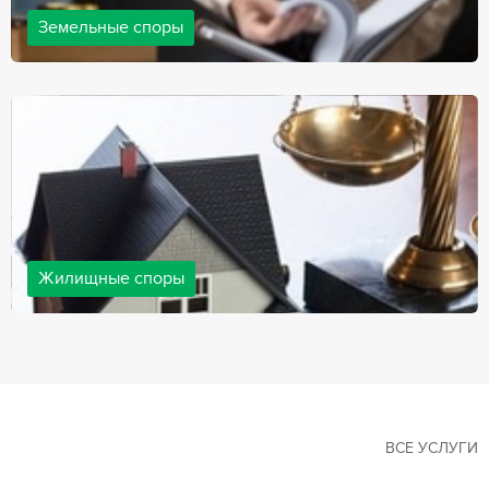
Земельные споры
Земельные споры — одна из наиболее популярных,
востребованных сфер в практике нашей компании. Наши
юристы имеют большой опыт решения земельных конфликтов,
обращайтесь.
Жилищные споры
Споры, связанные с жильем, являются одними из самых
неоднозначных и сложных в юридической практике. Нормы
законодательства в этой сфере можно трактовать по-разному, а
судебная практика показывает, что разные ситуации можно
решить по разному. В некоторых ситуациях граждане могут
решить конфликты самостоятельно, но чаще требуется помощь
квалифицированных специалистов.
ВСЕ УСЛУГИ