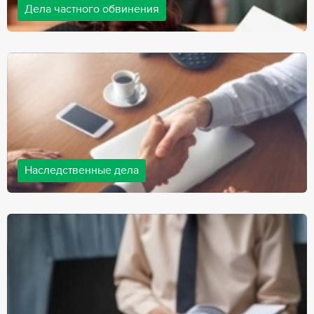
Дела частного обвинения
Адвокаты нашей компании ведут дела частного обвинения, как
на стороне обвиняемых, так и на стороне потерпевших.
Ведение подобных дел требует активной позиции и
внушительного опыта, только в этом случае можно
рассчитывать на положительный исход дела.
Наследственные дела
Практически любой человек рано или поздно сталкивается со
смертью близкого человека, а также с необходимостью
оформления документов для принятия наследства. В
соответствии с законом, наследство открывается сразу после
смерти наследодателя, и с этого момента начинает истекать
срок для вступления в наследство.