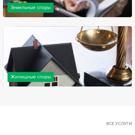
Земельные споры
Земельные споры — одна из наиболее популярных,
востребованных сфер в практике нашей компании. Наши
юристы имеют большой опыт решения земельных конфликтов,
обращайтесь.
Жилищные споры
Споры, связанные с жильем, являются одними из самых
неоднозначных и сложных в юридической практике. Нормы
законодательства в этой сфере можно трактовать по-разному, а
судебная практика показывает, что разные ситуации можно
решить по разному. В некоторых ситуациях граждане могут
решить конфликты самостоятельно, но чаще требуется помощь
квалифицированных специалистов.
ВСЕ УСЛУГИ