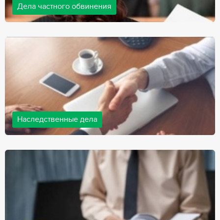
Дела частного обвинения
Адвокаты нашей компании ведут дела частного обвинения, как
на стороне обвиняемых, так и на стороне потерпевших.
Ведение подобных дел требует активной позиции и
внушительного опыта, только в этом случае можно
рассчитывать на положительный исход дела.
Наследственные дела
Практически любой человек рано или поздно сталкивается со
смертью близкого человека, а также с необходимостью
оформления документов для принятия наследства. В
соответствии с законом, наследство открывается сразу после
смерти наследодателя, и с этого момента начинает истекать
срок для вступления в наследство.