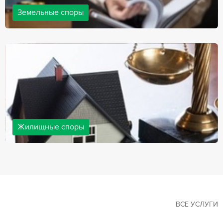
Земельные споры
Земельные споры — одна из наиболее популярных,
востребованных сфер в практике нашей компании. Наши
юристы имеют большой опыт решения земельных конфликтов,
обращайтесь.
Жилищные споры
Споры, связанные с жильем, являются одними из самых
неоднозначных и сложных в юридической практике. Нормы
законодательства в этой сфере можно трактовать по-разному, а
судебная практика показывает, что разные ситуации можно
решить по разному. В некоторых ситуациях граждане могут
решить конфликты самостоятельно, но чаще требуется помощь
квалифицированных специалистов.
ВСЕ УСЛУГИ