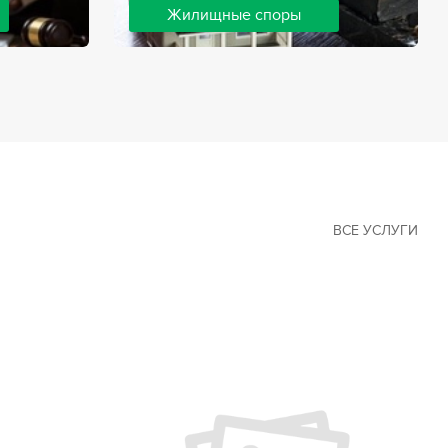
Жилищные споры
 наиболее
Споры, связанные с жильем, являются
х сфер в
одними из самых неоднозначных и
Наши юристы
сложных в юридической практике.
ия
Нормы законодательства в этой сфере
ащайтесь.
можно трактовать по-разному, а судебная
практика показывает, что разные
ситуации можно решить по разному. В
некоторых ситуациях граждане могут
решить конфликты самостоятельно, но
чаще требуется помощь
ВСЕ УСЛУГИ
квалифицированных специалистов.