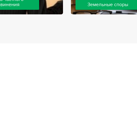
бвинения
Земельные споры
шей компании ведут дела
Земельные споры — одна из
инения, как на стороне
популярных, востребованны
так и на стороне
практике нашей компании. 
. Ведение подобных дел
имеют большой опыт решен
вной позиции и
земельных конфликтов, обр
о опыта, только в этом
 рассчитывать на
ый исход дела.