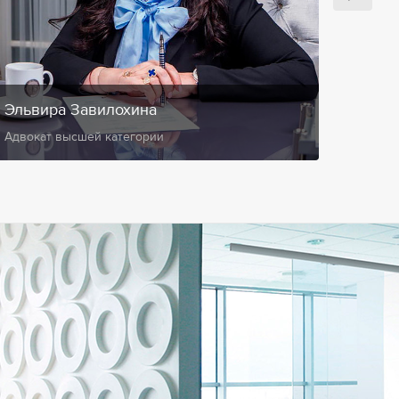
Эльвира Завилохина
Анис
Адвокат высшей категории
Замест