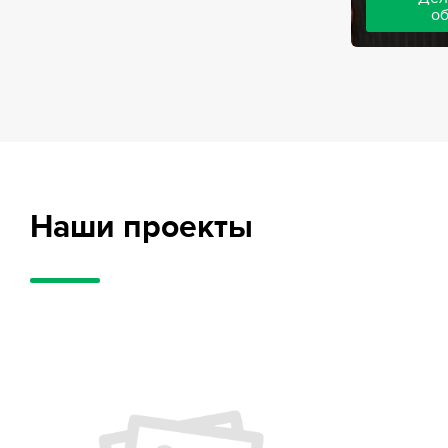
о
Адвокаты на
частного обв
обвиняемых, 
потерпевших
требует акти
внушительног
случае можно
положительн
Наши проекты