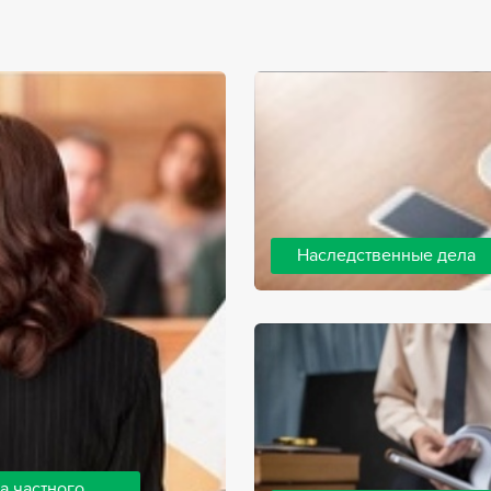
Наследственные дела
Практически любой человек 
человека, а также с необхо
наследства. В соответствии 
наследодателя, и с этого мо
наследство.
а частного