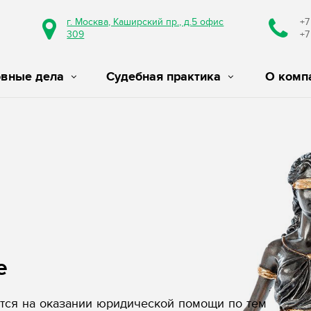
г. Москва, Каширский пр., д.5 офис
+7
309
+7
овные дела
Судебная практика
О комп
е
ся на оказании юридической помощи по тем