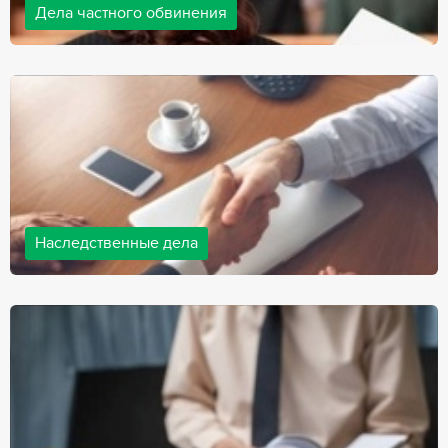
Дела частного обвинения
Адвокаты нашей компании ведут дела частного обвинения, как
на стороне обвиняемых, так и на стороне потерпевших.
Ведение подобных дел требует активной позиции и
внушительного опыта, только в этом случае можно
рассчитывать на положительный исход дела.
Наследственные дела
Практически любой человек рано или поздно сталкивается со
смертью близкого человека, а также с необходимостью
оформления документов для принятия наследства. В
соответствии с законом, наследство открывается сразу после
смерти наследодателя, и с этого момента начинает истекать
срок для вступления в наследство.