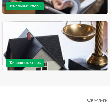
Земельные споры
Земельные споры — одна из наиболее популярных,
востребованных сфер в практике нашей компании. Наши
юристы имеют большой опыт решения земельных конфликтов,
обращайтесь.
Жилищные споры
Споры, связанные с жильем, являются одними из самых
неоднозначных и сложных в юридической практике. Нормы
законодательства в этой сфере можно трактовать по-разному, а
судебная практика показывает, что разные ситуации можно
решить по разному. В некоторых ситуациях граждане могут
решить конфликты самостоятельно, но чаще требуется помощь
квалифицированных специалистов.
ВСЕ УСЛУГИ