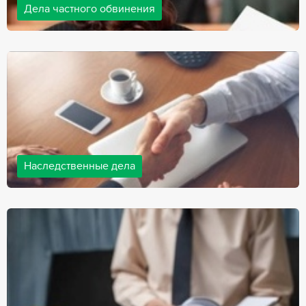
Дела частного обвинения
Адвокаты нашей компании ведут дела частного обвинения, как
на стороне обвиняемых, так и на стороне потерпевших.
Ведение подобных дел требует активной позиции и
внушительного опыта, только в этом случае можно
рассчитывать на положительный исход дела.
Наследственные дела
Практически любой человек рано или поздно сталкивается со
смертью близкого человека, а также с необходимостью
оформления документов для принятия наследства. В
соответствии с законом, наследство открывается сразу после
смерти наследодателя, и с этого момента начинает истекать
срок для вступления в наследство.