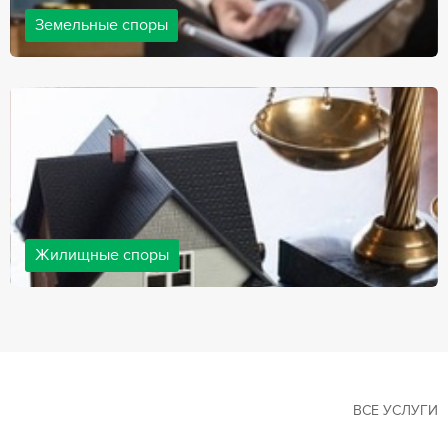
Земельные споры
Земельные споры — одна из наиболее популярных,
востребованных сфер в практике нашей компании. Наши
юристы имеют большой опыт решения земельных конфликтов,
обращайтесь.
Жилищные споры
Споры, связанные с жильем, являются одними из самых
неоднозначных и сложных в юридической практике. Нормы
законодательства в этой сфере можно трактовать по-разному, а
судебная практика показывает, что разные ситуации можно
решить по разному. В некоторых ситуациях граждане могут
решить конфликты самостоятельно, но чаще требуется помощь
квалифицированных специалистов.
ВСЕ УСЛУГИ