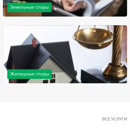
Земельные споры
Земельные споры — одна из наиболее популярных,
востребованных сфер в практике нашей компании. Наши
юристы имеют большой опыт решения земельных конфликтов,
обращайтесь.
Жилищные споры
Споры, связанные с жильем, являются одними из самых
неоднозначных и сложных в юридической практике. Нормы
законодательства в этой сфере можно трактовать по-разному, а
судебная практика показывает, что разные ситуации можно
решить по разному. В некоторых ситуациях граждане могут
решить конфликты самостоятельно, но чаще требуется помощь
квалифицированных специалистов.
ВСЕ УСЛУГИ