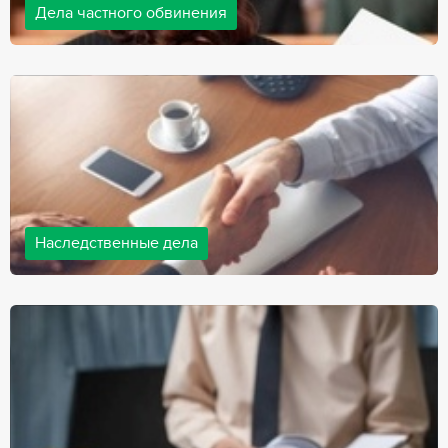
Дела частного обвинения
Адвокаты нашей компании ведут дела частного обвинения, как
на стороне обвиняемых, так и на стороне потерпевших.
Ведение подобных дел требует активной позиции и
внушительного опыта, только в этом случае можно
рассчитывать на положительный исход дела.
Наследственные дела
Практически любой человек рано или поздно сталкивается со
смертью близкого человека, а также с необходимостью
оформления документов для принятия наследства. В
соответствии с законом, наследство открывается сразу после
смерти наследодателя, и с этого момента начинает истекать
срок для вступления в наследство.