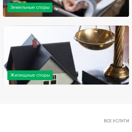
Земельные споры
Земельные споры — одна из наиболее популярных,
востребованных сфер в практике нашей компании. Наши
юристы имеют большой опыт решения земельных конфликтов,
обращайтесь.
Жилищные споры
Споры, связанные с жильем, являются одними из самых
неоднозначных и сложных в юридической практике. Нормы
законодательства в этой сфере можно трактовать по-разному, а
судебная практика показывает, что разные ситуации можно
решить по разному. В некоторых ситуациях граждане могут
решить конфликты самостоятельно, но чаще требуется помощь
квалифицированных специалистов.
ВСЕ УСЛУГИ