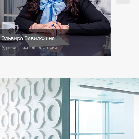
Эльвира Завилохина
Анис
Адвокат высшей категории
Замест