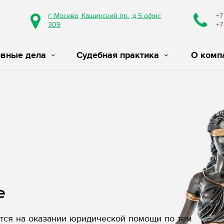
г. Москва, Каширский пр., д.5 офис
+7
309
+7
овные дела
Судебная практика
О комп
е
ся на оказании юридической помощи по тем