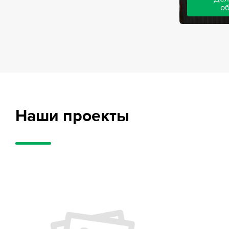
о
Адвокаты на
частного обв
обвиняемых, 
потерпевших
требует акти
внушительног
случае можно
положительн
Наши проекты