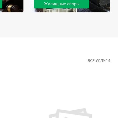
Жилищные споры
 наиболее
Споры, связанные с жильем, являются
х сфер в
одними из самых неоднозначных и
Наши юристы
сложных в юридической практике.
ия
Нормы законодательства в этой сфере
ащайтесь.
можно трактовать по-разному, а судебная
практика показывает, что разные
ситуации можно решить по разному. В
некоторых ситуациях граждане могут
решить конфликты самостоятельно, но
чаще требуется помощь
ВСЕ УСЛУГИ
квалифицированных специалистов.