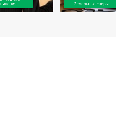
бвинения
Земельные споры
шей компании ведут дела
Земельные споры — одна из
инения, как на стороне
популярных, востребованны
так и на стороне
практике нашей компании. 
. Ведение подобных дел
имеют большой опыт решен
вной позиции и
земельных конфликтов, обр
о опыта, только в этом
 рассчитывать на
ый исход дела.