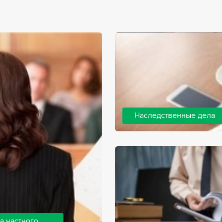
Наследственные дела
Практически любой человек 
человека, а также с необхо
наследства. В соответствии 
наследодателя, и с этого мо
наследство.
а частного