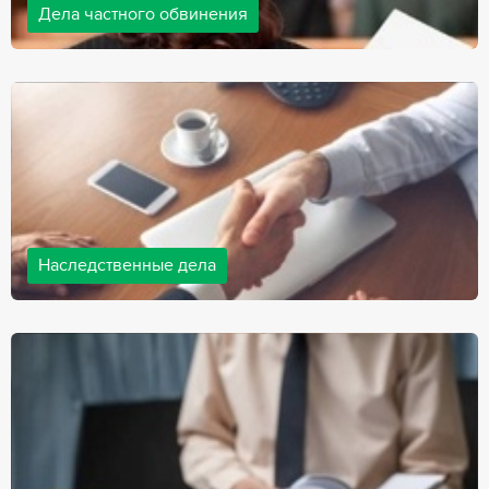
Дела частного обвинения
Адвокаты нашей компании ведут дела частного обвинения, как
на стороне обвиняемых, так и на стороне потерпевших.
Ведение подобных дел требует активной позиции и
внушительного опыта, только в этом случае можно
рассчитывать на положительный исход дела.
Наследственные дела
Практически любой человек рано или поздно сталкивается со
смертью близкого человека, а также с необходимостью
оформления документов для принятия наследства. В
соответствии с законом, наследство открывается сразу после
смерти наследодателя, и с этого момента начинает истекать
срок для вступления в наследство.