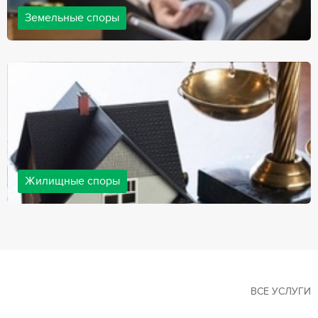
Земельные споры
Земельные споры — одна из наиболее популярных,
востребованных сфер в практике нашей компании. Наши
юристы имеют большой опыт решения земельных конфликтов,
обращайтесь.
Жилищные споры
Споры, связанные с жильем, являются одними из самых
неоднозначных и сложных в юридической практике. Нормы
законодательства в этой сфере можно трактовать по-разному, а
судебная практика показывает, что разные ситуации можно
решить по разному. В некоторых ситуациях граждане могут
решить конфликты самостоятельно, но чаще требуется помощь
квалифицированных специалистов.
ВСЕ УСЛУГИ