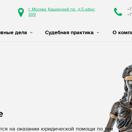
г. Москва, Каширский пр., д.5 офис
+7
309
+7
овные дела
Судебная практика
О комп
е
ся на оказании юридической помощи по тем