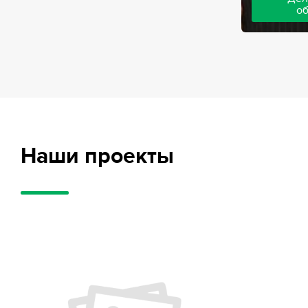
о
Адвокаты на
частного обв
обвиняемых, 
потерпевших
требует акти
внушительног
случае можно
положительн
Наши проекты