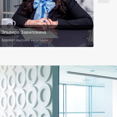
Эльвира Завилохина
Анис
Адвокат высшей категории
Замест