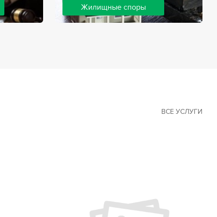
Жилищные споры
 наиболее
Споры, связанные с жильем, являются
х сфер в
одними из самых неоднозначных и
Наши юристы
сложных в юридической практике.
ия
Нормы законодательства в этой сфере
ащайтесь.
можно трактовать по-разному, а судебная
практика показывает, что разные
ситуации можно решить по разному. В
некоторых ситуациях граждане могут
решить конфликты самостоятельно, но
чаще требуется помощь
ВСЕ УСЛУГИ
квалифицированных специалистов.