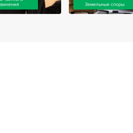
бвинения
Земельные споры
шей компании ведут дела
Земельные споры — одна из
инения, как на стороне
популярных, востребованны
так и на стороне
практике нашей компании. 
. Ведение подобных дел
имеют большой опыт решен
вной позиции и
земельных конфликтов, обр
о опыта, только в этом
 рассчитывать на
ый исход дела.