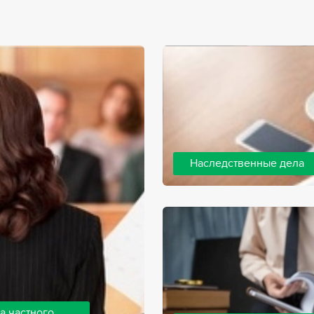
Наследственные дела
Практически любой человек 
человека, а также с необхо
наследства. В соответствии 
наследодателя, и с этого мо
наследство.
а частного