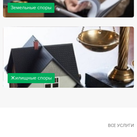
Земельные споры
Земельные споры — одна из наиболее популярных,
востребованных сфер в практике нашей компании. Наши
юристы имеют большой опыт решения земельных конфликтов,
обращайтесь.
Жилищные споры
Споры, связанные с жильем, являются одними из самых
неоднозначных и сложных в юридической практике. Нормы
законодательства в этой сфере можно трактовать по-разному, а
судебная практика показывает, что разные ситуации можно
решить по разному. В некоторых ситуациях граждане могут
решить конфликты самостоятельно, но чаще требуется помощь
квалифицированных специалистов.
ВСЕ УСЛУГИ