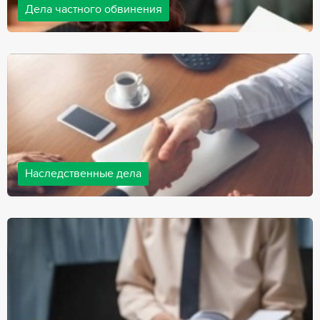
Дела частного обвинения
Адвокаты нашей компании ведут дела частного обвинения, как
на стороне обвиняемых, так и на стороне потерпевших.
Ведение подобных дел требует активной позиции и
внушительного опыта, только в этом случае можно
рассчитывать на положительный исход дела.
Наследственные дела
Практически любой человек рано или поздно сталкивается со
смертью близкого человека, а также с необходимостью
оформления документов для принятия наследства. В
соответствии с законом, наследство открывается сразу после
смерти наследодателя, и с этого момента начинает истекать
срок для вступления в наследство.