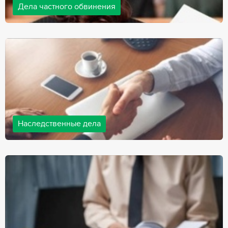
Дела частного обвинения
Адвокаты нашей компании ведут дела частного обвинения, как
на стороне обвиняемых, так и на стороне потерпевших.
Ведение подобных дел требует активной позиции и
внушительного опыта, только в этом случае можно
рассчитывать на положительный исход дела.
Наследственные дела
Практически любой человек рано или поздно сталкивается со
смертью близкого человека, а также с необходимостью
оформления документов для принятия наследства. В
соответствии с законом, наследство открывается сразу после
смерти наследодателя, и с этого момента начинает истекать
срок для вступления в наследство.