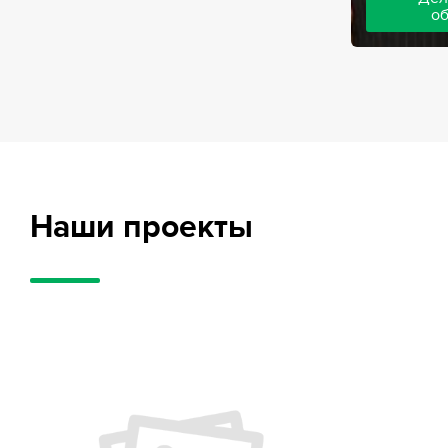
о
Адвокаты на
частного обв
обвиняемых, 
потерпевших
требует акти
внушительног
случае можно
положительн
Наши проекты