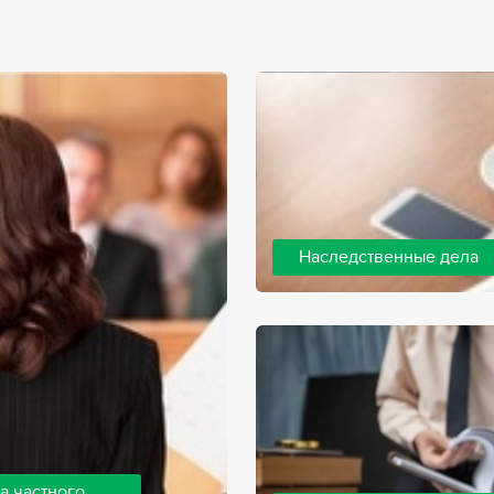
Наследственные дела
Практически любой человек 
человека, а также с необхо
наследства. В соответствии 
наследодателя, и с этого мо
наследство.
а частного