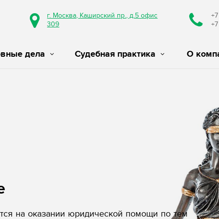
г. Москва, Каширский пр., д.5 офис
+7
309
+7
овные дела
Судебная практика
О комп
е
ся на оказании юридической помощи по тем