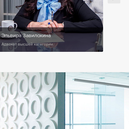
Эльвира Завилохина
Анис
Адвокат высшей категории
Замест