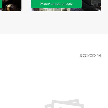
Жилищные споры
 наиболее
Споры, связанные с жильем, являются
х сфер в
одними из самых неоднозначных и
Наши юристы
сложных в юридической практике.
ия
Нормы законодательства в этой сфере
ащайтесь.
можно трактовать по-разному, а судебная
практика показывает, что разные
ситуации можно решить по разному. В
некоторых ситуациях граждане могут
решить конфликты самостоятельно, но
чаще требуется помощь
ВСЕ УСЛУГИ
квалифицированных специалистов.