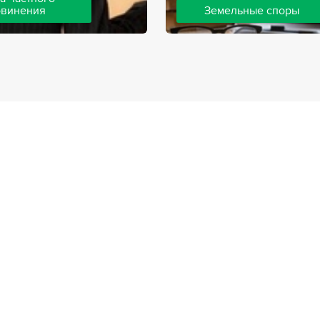
бвинения
Земельные споры
шей компании ведут дела
Земельные споры — одна из
инения, как на стороне
популярных, востребованны
так и на стороне
практике нашей компании. 
. Ведение подобных дел
имеют большой опыт решен
вной позиции и
земельных конфликтов, обр
о опыта, только в этом
 рассчитывать на
ый исход дела.