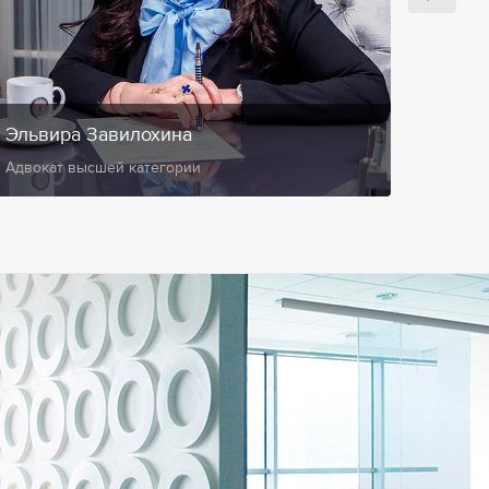
Эльвира Завилохина
Анис
Адвокат высшей категории
Замест