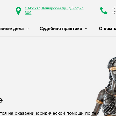
г. Москва, Каширский пр., д.5 офис
+7
309
+7
овные дела
Судебная практика
О комп
е
ся на оказании юридической помощи по тем