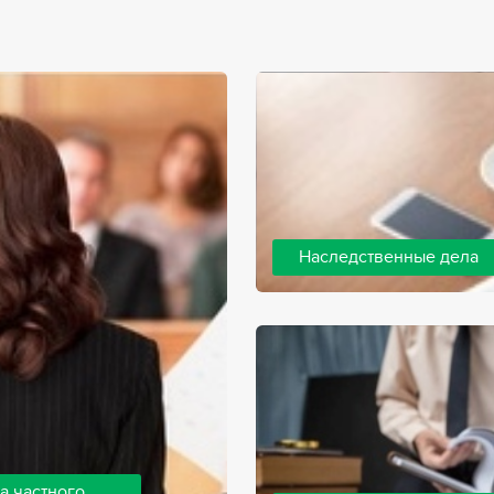
Наследственные дела
Практически любой человек 
человека, а также с необхо
наследства. В соответствии 
наследодателя, и с этого мо
наследство.
а частного