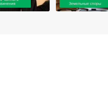
бвинения
Земельные споры
шей компании ведут дела
Земельные споры — одна из
инения, как на стороне
популярных, востребованны
так и на стороне
практике нашей компании. 
. Ведение подобных дел
имеют большой опыт решен
вной позиции и
земельных конфликтов, обр
о опыта, только в этом
 рассчитывать на
ый исход дела.