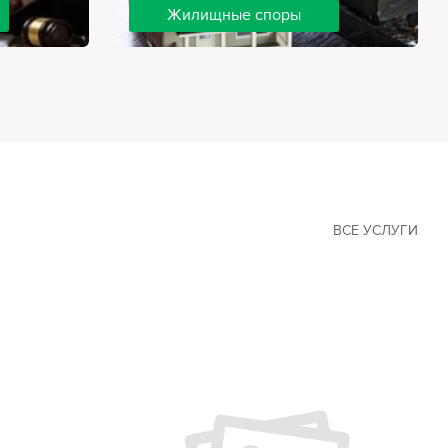
Жилищные споры
 наиболее
Споры, связанные с жильем, являются
х сфер в
одними из самых неоднозначных и
Наши юристы
сложных в юридической практике.
ия
Нормы законодательства в этой сфере
ащайтесь.
можно трактовать по-разному, а судебная
практика показывает, что разные
ситуации можно решить по разному. В
некоторых ситуациях граждане могут
решить конфликты самостоятельно, но
чаще требуется помощь
ВСЕ УСЛУГИ
квалифицированных специалистов.