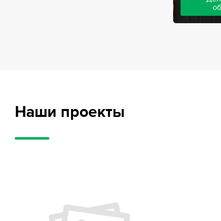
о
Адвокаты на
частного обв
обвиняемых, 
потерпевших
требует акти
внушительног
случае можно
положительн
Наши проекты