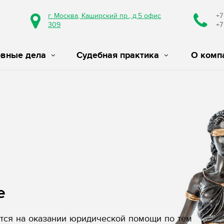
г. Москва, Каширский пр., д.5 офис
+7
309
+7
овные дела
Судебная практика
О комп
е
ся на оказании юридической помощи по тем