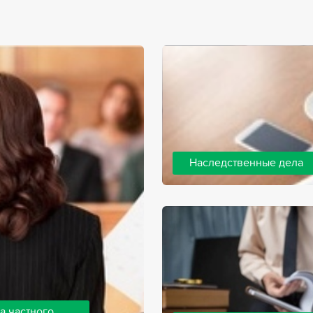
Наследственные дела
Практически любой человек 
человека, а также с необхо
наследства. В соответствии 
наследодателя, и с этого мо
наследство.
а частного