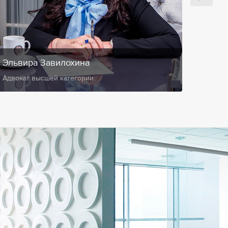
Эльвира Завилохина
Анис
Адвокат высшей категории
Замест