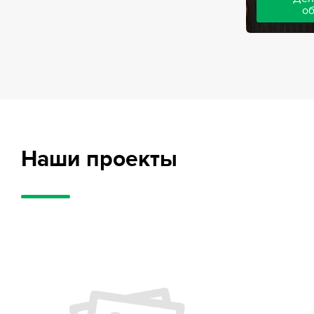
о
Адвокаты на
частного обв
обвиняемых, 
потерпевших
требует акти
внушительног
случае можно
положительн
Наши проекты