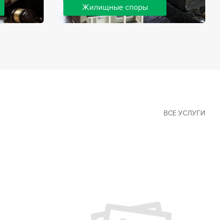
Жилищные споры
 наиболее
Споры, связанные с жильем, являются
х сфер в
одними из самых неоднозначных и
Наши юристы
сложных в юридической практике.
ия
Нормы законодательства в этой сфере
ащайтесь.
можно трактовать по-разному, а судебная
практика показывает, что разные
ситуации можно решить по разному. В
некоторых ситуациях граждане могут
решить конфликты самостоятельно, но
чаще требуется помощь
ВСЕ УСЛУГИ
квалифицированных специалистов.