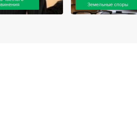
бвинения
Земельные споры
шей компании ведут дела
Земельные споры — одна из
инения, как на стороне
популярных, востребованны
так и на стороне
практике нашей компании. 
. Ведение подобных дел
имеют большой опыт решен
вной позиции и
земельных конфликтов, обр
о опыта, только в этом
 рассчитывать на
ый исход дела.