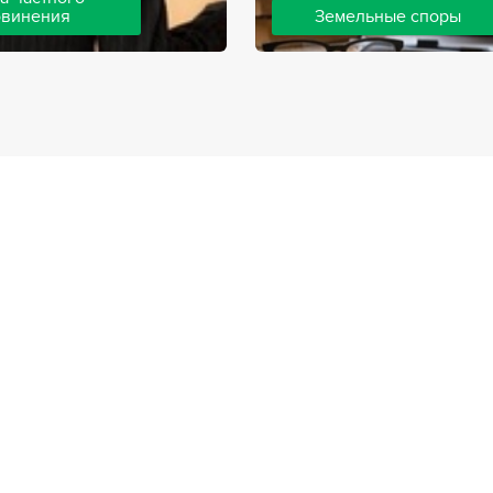
бвинения
Земельные споры
шей компании ведут дела
Земельные споры — одна из
инения, как на стороне
популярных, востребованны
так и на стороне
практике нашей компании. 
. Ведение подобных дел
имеют большой опыт решен
вной позиции и
земельных конфликтов, обр
о опыта, только в этом
 рассчитывать на
ый исход дела.