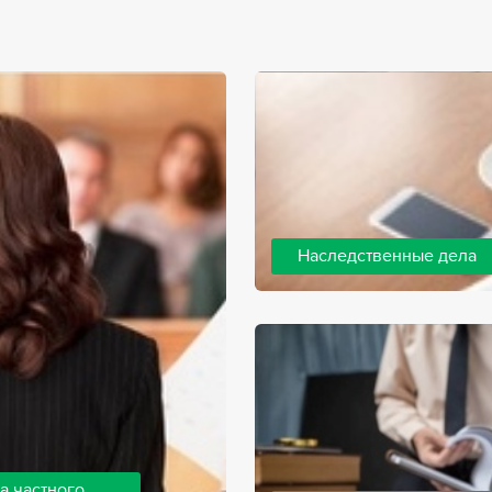
Наследственные дела
Практически любой человек 
человека, а также с необхо
наследства. В соответствии 
наследодателя, и с этого мо
наследство.
а частного