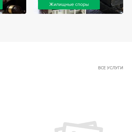
Жилищные споры
 наиболее
Споры, связанные с жильем, являются
х сфер в
одними из самых неоднозначных и
Наши юристы
сложных в юридической практике.
ия
Нормы законодательства в этой сфере
ащайтесь.
можно трактовать по-разному, а судебная
практика показывает, что разные
ситуации можно решить по разному. В
некоторых ситуациях граждане могут
решить конфликты самостоятельно, но
чаще требуется помощь
ВСЕ УСЛУГИ
квалифицированных специалистов.