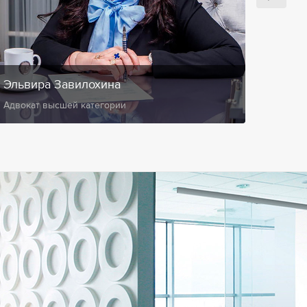
Эльвира Завилохина
Анис
Адвокат высшей категории
Замест