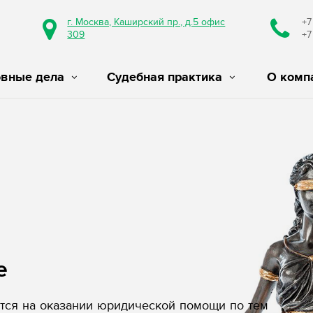
г. Москва, Каширский пр., д.5 офис
+7
309
+7
овные дела
Судебная практика
О комп
е
ся на оказании юридической помощи по тем