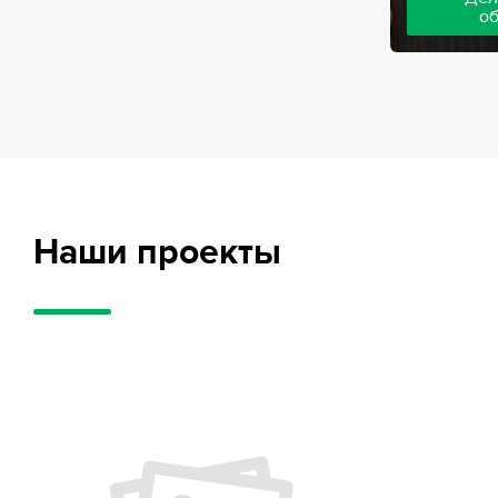
о
Адвокаты на
частного обв
обвиняемых, 
потерпевших
требует акти
внушительног
случае можно
положительн
Наши проекты