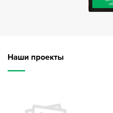
о
Адвокаты на
частного обв
обвиняемых, 
потерпевших
требует акти
внушительног
случае можно
положительн
Наши проекты