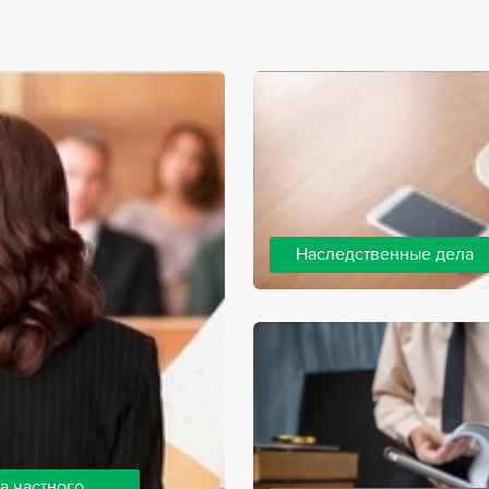
Наследственные дела
Практически любой человек 
человека, а также с необхо
наследства. В соответствии 
наследодателя, и с этого мо
наследство.
а частного