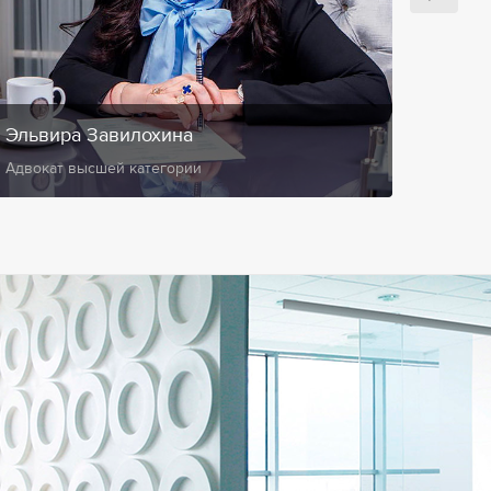
Эльвира Завилохина
Анис
Адвокат высшей категории
Замест