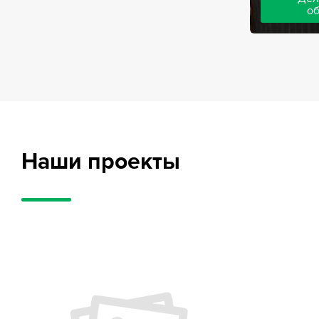
о
Адвокаты на
частного обв
обвиняемых, 
потерпевших
требует акти
внушительног
случае можно
положительн
Наши проекты