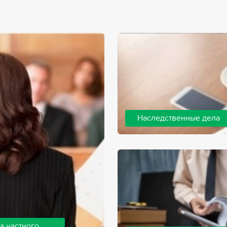
Наследственные дела
Практически любой человек 
человека, а также с необхо
наследства. В соответствии 
наследодателя, и с этого мо
наследство.
а частного