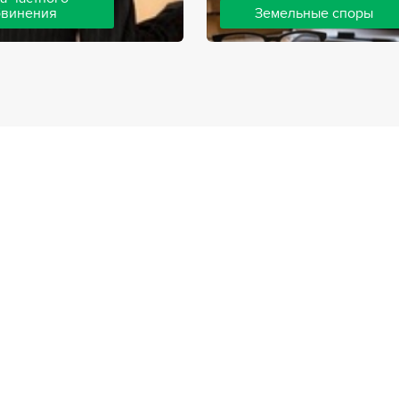
бвинения
Земельные споры
шей компании ведут дела
Земельные споры — одна из
инения, как на стороне
популярных, востребованны
так и на стороне
практике нашей компании. 
. Ведение подобных дел
имеют большой опыт решен
вной позиции и
земельных конфликтов, обр
о опыта, только в этом
 рассчитывать на
ый исход дела.