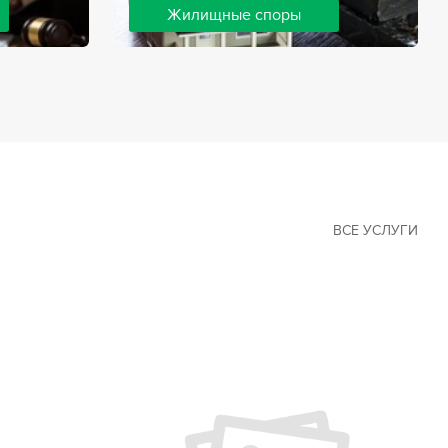
Жилищные споры
 наиболее
Споры, связанные с жильем, являются
х сфер в
одними из самых неоднозначных и
Наши юристы
сложных в юридической практике.
ия
Нормы законодательства в этой сфере
ащайтесь.
можно трактовать по-разному, а судебная
практика показывает, что разные
ситуации можно решить по разному. В
некоторых ситуациях граждане могут
решить конфликты самостоятельно, но
чаще требуется помощь
ВСЕ УСЛУГИ
квалифицированных специалистов.