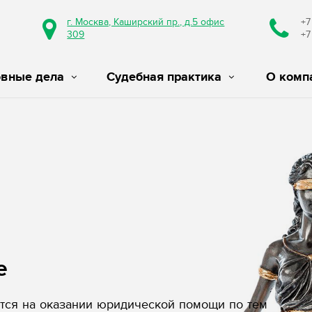
г. Москва, Каширский пр., д.5 офис
+7
309
+7
овные дела
Судебная практика
О комп
е
ся на оказании юридической помощи по тем