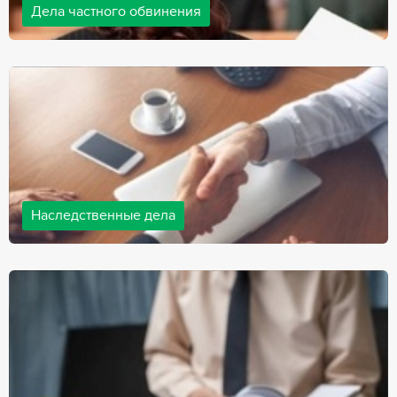
Дела частного обвинения
Адвокаты нашей компании ведут дела частного обвинения, как
на стороне обвиняемых, так и на стороне потерпевших.
Ведение подобных дел требует активной позиции и
внушительного опыта, только в этом случае можно
рассчитывать на положительный исход дела.
Наследственные дела
Практически любой человек рано или поздно сталкивается со
смертью близкого человека, а также с необходимостью
оформления документов для принятия наследства. В
соответствии с законом, наследство открывается сразу после
смерти наследодателя, и с этого момента начинает истекать
срок для вступления в наследство.