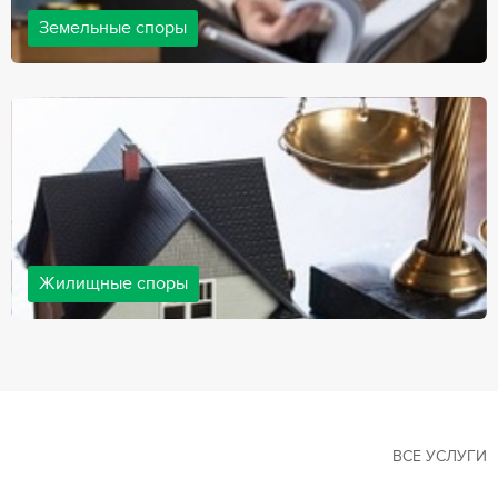
Земельные споры
Земельные споры — одна из наиболее популярных,
востребованных сфер в практике нашей компании. Наши
юристы имеют большой опыт решения земельных конфликтов,
обращайтесь.
Жилищные споры
Споры, связанные с жильем, являются одними из самых
неоднозначных и сложных в юридической практике. Нормы
законодательства в этой сфере можно трактовать по-разному, а
судебная практика показывает, что разные ситуации можно
решить по разному. В некоторых ситуациях граждане могут
решить конфликты самостоятельно, но чаще требуется помощь
квалифицированных специалистов.
ВСЕ УСЛУГИ