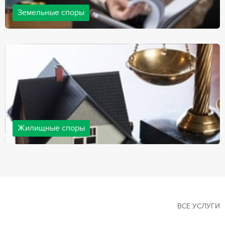
Земельные споры
Земельные споры — одна из наиболее популярных,
востребованных сфер в практике нашей компании. Наши
юристы имеют большой опыт решения земельных конфликтов,
обращайтесь.
Жилищные споры
Споры, связанные с жильем, являются одними из самых
неоднозначных и сложных в юридической практике. Нормы
законодательства в этой сфере можно трактовать по-разному, а
судебная практика показывает, что разные ситуации можно
решить по разному. В некоторых ситуациях граждане могут
решить конфликты самостоятельно, но чаще требуется помощь
квалифицированных специалистов.
ВСЕ УСЛУГИ