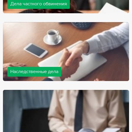
Дела частного обвинения
Адвокаты нашей компании ведут дела частного обвинения, как
на стороне обвиняемых, так и на стороне потерпевших.
Ведение подобных дел требует активной позиции и
внушительного опыта, только в этом случае можно
рассчитывать на положительный исход дела.
Наследственные дела
Практически любой человек рано или поздно сталкивается со
смертью близкого человека, а также с необходимостью
оформления документов для принятия наследства. В
соответствии с законом, наследство открывается сразу после
смерти наследодателя, и с этого момента начинает истекать
срок для вступления в наследство.