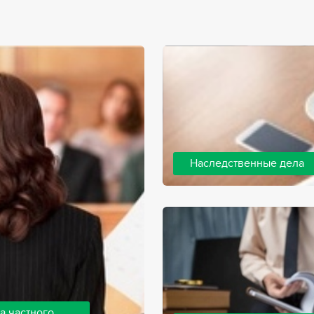
Наследственные дела
Практически любой человек 
человека, а также с необхо
наследства. В соответствии 
наследодателя, и с этого мо
наследство.
а частного