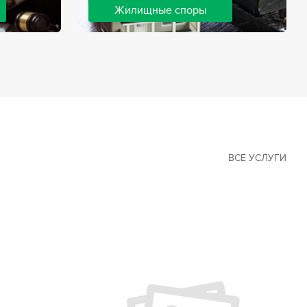
Жилищные споры
 наиболее
Споры, связанные с жильем, являются
х сфер в
одними из самых неоднозначных и
Наши юристы
сложных в юридической практике.
ия
Нормы законодательства в этой сфере
ащайтесь.
можно трактовать по-разному, а судебная
практика показывает, что разные
ситуации можно решить по разному. В
некоторых ситуациях граждане могут
решить конфликты самостоятельно, но
чаще требуется помощь
ВСЕ УСЛУГИ
квалифицированных специалистов.