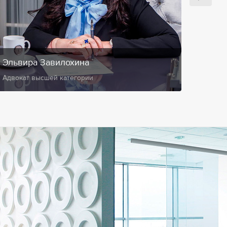
Эльвира Завилохина
Анис
Адвокат высшей категории
Замест