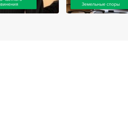
бвинения
Земельные споры
шей компании ведут дела
Земельные споры — одна из
инения, как на стороне
популярных, востребованны
так и на стороне
практике нашей компании. 
. Ведение подобных дел
имеют большой опыт решен
вной позиции и
земельных конфликтов, обр
о опыта, только в этом
 рассчитывать на
ый исход дела.