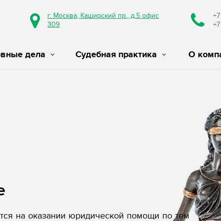
г. Москва, Каширский пр., д.5 офис
+7
309
+7
овные дела
Судебная практика
О комп
е
ся на оказании юридической помощи по тем