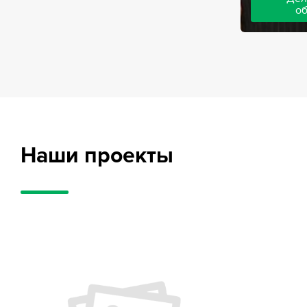
о
Адвокаты на
частного обв
обвиняемых, 
потерпевших
требует акти
внушительног
случае можно
положительн
Наши проекты