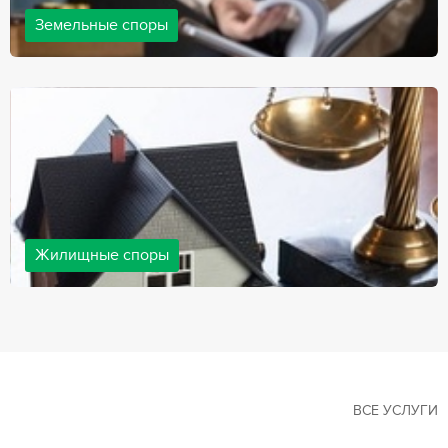
Земельные споры
Земельные споры — одна из наиболее популярных,
востребованных сфер в практике нашей компании. Наши
юристы имеют большой опыт решения земельных конфликтов,
обращайтесь.
Жилищные споры
Споры, связанные с жильем, являются одними из самых
неоднозначных и сложных в юридической практике. Нормы
законодательства в этой сфере можно трактовать по-разному, а
судебная практика показывает, что разные ситуации можно
решить по разному. В некоторых ситуациях граждане могут
решить конфликты самостоятельно, но чаще требуется помощь
квалифицированных специалистов.
ВСЕ УСЛУГИ