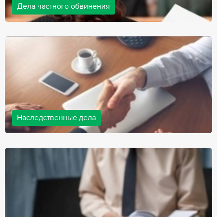
Дела частного обвинения
Адвокаты нашей компании ведут дела частного обвинения, как
на стороне обвиняемых, так и на стороне потерпевших.
Ведение подобных дел требует активной позиции и
внушительного опыта, только в этом случае можно
рассчитывать на положительный исход дела.
Наследственные дела
Практически любой человек рано или поздно сталкивается со
смертью близкого человека, а также с необходимостью
оформления документов для принятия наследства. В
соответствии с законом, наследство открывается сразу после
смерти наследодателя, и с этого момента начинает истекать
срок для вступления в наследство.