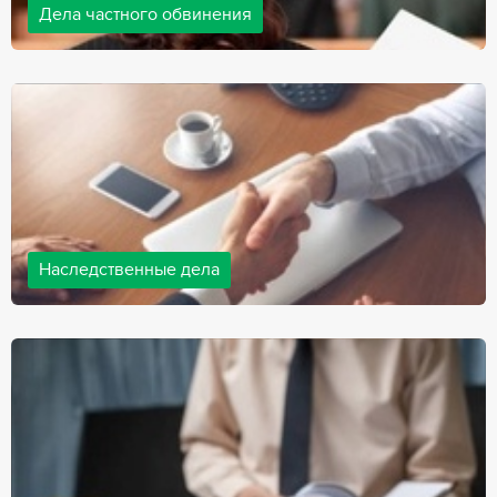
Дела частного обвинения
Адвокаты нашей компании ведут дела частного обвинения, как
на стороне обвиняемых, так и на стороне потерпевших.
Ведение подобных дел требует активной позиции и
внушительного опыта, только в этом случае можно
рассчитывать на положительный исход дела.
Наследственные дела
Практически любой человек рано или поздно сталкивается со
смертью близкого человека, а также с необходимостью
оформления документов для принятия наследства. В
соответствии с законом, наследство открывается сразу после
смерти наследодателя, и с этого момента начинает истекать
срок для вступления в наследство.