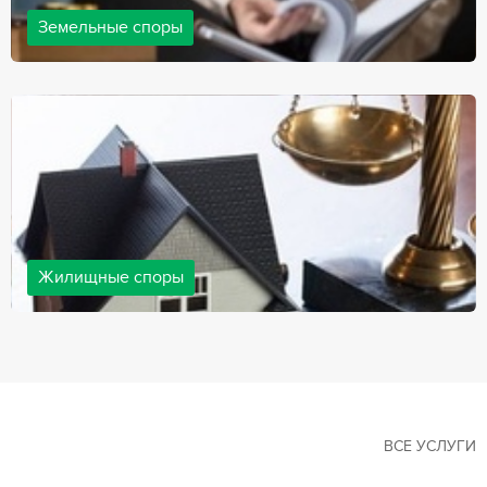
Земельные споры
Земельные споры — одна из наиболее популярных,
востребованных сфер в практике нашей компании. Наши
юристы имеют большой опыт решения земельных конфликтов,
обращайтесь.
Жилищные споры
Споры, связанные с жильем, являются одними из самых
неоднозначных и сложных в юридической практике. Нормы
законодательства в этой сфере можно трактовать по-разному, а
судебная практика показывает, что разные ситуации можно
решить по разному. В некоторых ситуациях граждане могут
решить конфликты самостоятельно, но чаще требуется помощь
квалифицированных специалистов.
ВСЕ УСЛУГИ