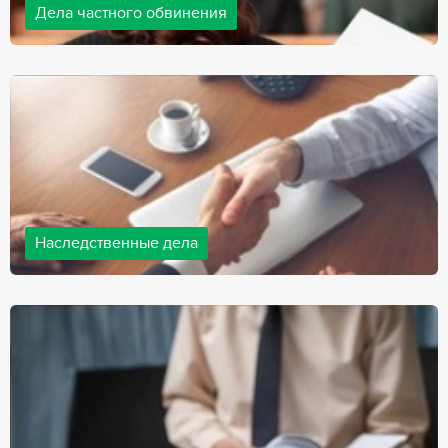
Дела частного обвинения
Адвокаты нашей компании ведут дела частного обвинения, как
на стороне обвиняемых, так и на стороне потерпевших.
Ведение подобных дел требует активной позиции и
внушительного опыта, только в этом случае можно
рассчитывать на положительный исход дела.
Наследственные дела
Практически любой человек рано или поздно сталкивается со
смертью близкого человека, а также с необходимостью
оформления документов для принятия наследства. В
соответствии с законом, наследство открывается сразу после
смерти наследодателя, и с этого момента начинает истекать
срок для вступления в наследство.