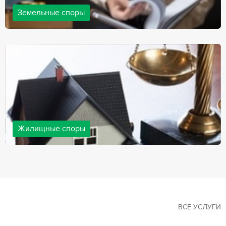
Земельные споры
Земельные споры — одна из наиболее популярных,
востребованных сфер в практике нашей компании. Наши
юристы имеют большой опыт решения земельных конфликтов,
обращайтесь.
Жилищные споры
Споры, связанные с жильем, являются одними из самых
неоднозначных и сложных в юридической практике. Нормы
законодательства в этой сфере можно трактовать по-разному, а
судебная практика показывает, что разные ситуации можно
решить по разному. В некоторых ситуациях граждане могут
решить конфликты самостоятельно, но чаще требуется помощь
квалифицированных специалистов.
ВСЕ УСЛУГИ