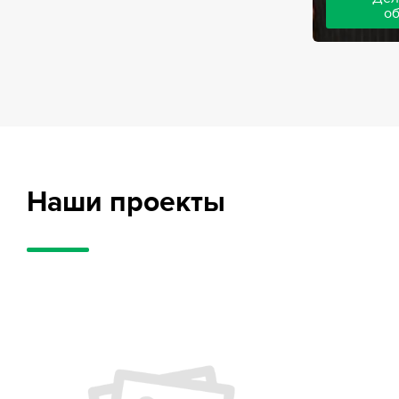
о
Адвокаты на
частного обв
обвиняемых, 
потерпевших
требует акти
внушительног
случае можно
положительн
Наши проекты