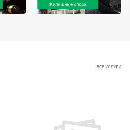
Жилищные споры
 наиболее
Споры, связанные с жильем, являются
х сфер в
одними из самых неоднозначных и
Наши юристы
сложных в юридической практике.
ия
Нормы законодательства в этой сфере
ащайтесь.
можно трактовать по-разному, а судебная
практика показывает, что разные
ситуации можно решить по разному. В
некоторых ситуациях граждане могут
решить конфликты самостоятельно, но
чаще требуется помощь
ВСЕ УСЛУГИ
квалифицированных специалистов.