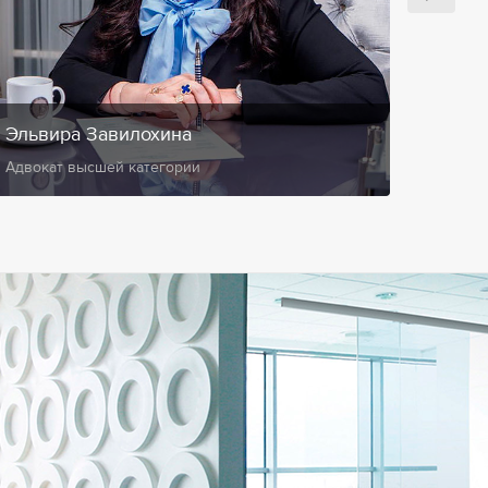
Эльвира Завилохина
Анис
Адвокат высшей категории
Замест