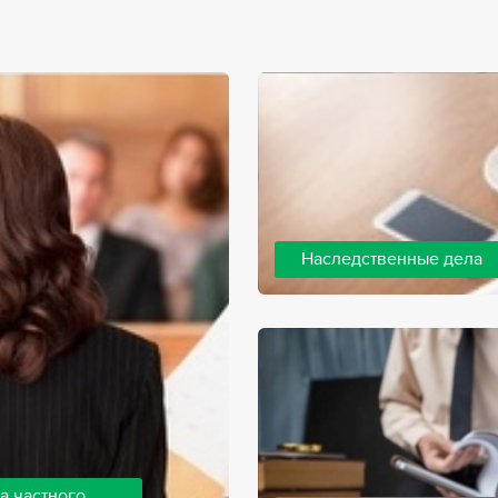
Наследственные дела
Практически любой человек 
человека, а также с необхо
наследства. В соответствии 
наследодателя, и с этого мо
наследство.
а частного