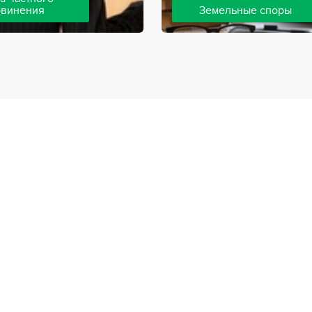
бвинения
Земельные споры
шей компании ведут дела
Земельные споры — одна из
инения, как на стороне
популярных, востребованны
так и на стороне
практике нашей компании. 
. Ведение подобных дел
имеют большой опыт решен
вной позиции и
земельных конфликтов, обр
о опыта, только в этом
 рассчитывать на
ый исход дела.