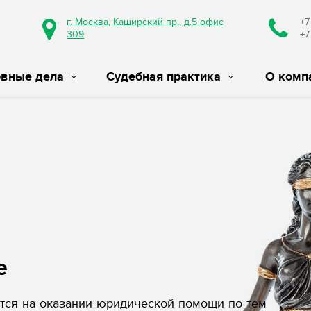
г. Москва, Каширский пр., д.5 офис
+7
309
+7
овные дела
Судебная практика
О комп
е
ся на оказании юридической помощи по тем