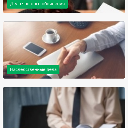
Дела частного обвинения
Адвокаты нашей компании ведут дела частного обвинения, как
на стороне обвиняемых, так и на стороне потерпевших.
Ведение подобных дел требует активной позиции и
внушительного опыта, только в этом случае можно
рассчитывать на положительный исход дела.
Наследственные дела
Практически любой человек рано или поздно сталкивается со
смертью близкого человека, а также с необходимостью
оформления документов для принятия наследства. В
соответствии с законом, наследство открывается сразу после
смерти наследодателя, и с этого момента начинает истекать
срок для вступления в наследство.