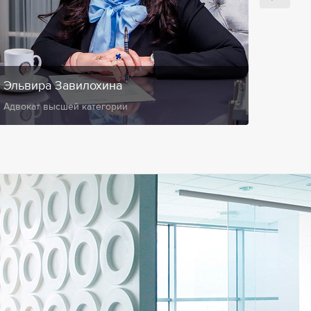
Эльвира Завилохина
Анис
Адвокат высшей категории
Замест