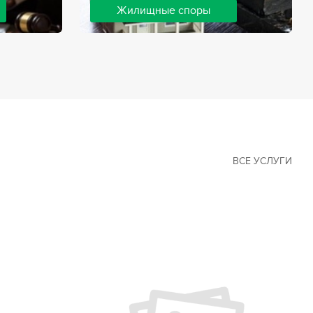
Жилищные споры
 наиболее
Споры, связанные с жильем, являются
х сфер в
одними из самых неоднозначных и
Наши юристы
сложных в юридической практике.
ия
Нормы законодательства в этой сфере
ащайтесь.
можно трактовать по-разному, а судебная
практика показывает, что разные
ситуации можно решить по разному. В
некоторых ситуациях граждане могут
решить конфликты самостоятельно, но
чаще требуется помощь
ВСЕ УСЛУГИ
квалифицированных специалистов.