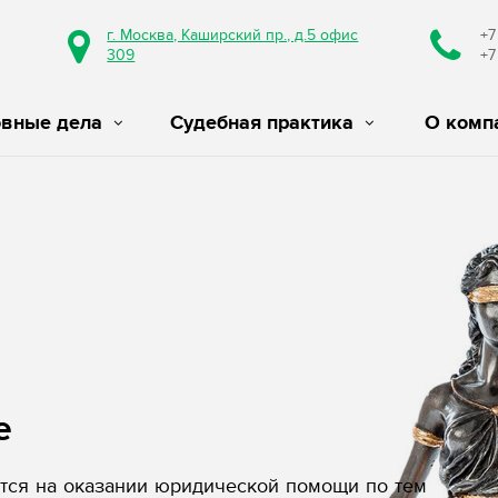
г. Москва, Каширский пр., д.5 офис
+7
309
+7
овные дела
Судебная практика
О комп
е
ся на оказании юридической помощи по тем