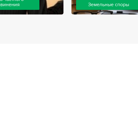
бвинения
Земельные споры
шей компании ведут дела
Земельные споры — одна из
инения, как на стороне
популярных, востребованны
так и на стороне
практике нашей компании. 
. Ведение подобных дел
имеют большой опыт решен
вной позиции и
земельных конфликтов, обр
о опыта, только в этом
 рассчитывать на
ый исход дела.