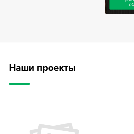
о
Адвокаты на
частного обв
обвиняемых, 
потерпевших
требует акти
внушительног
случае можно
положительн
Наши проекты