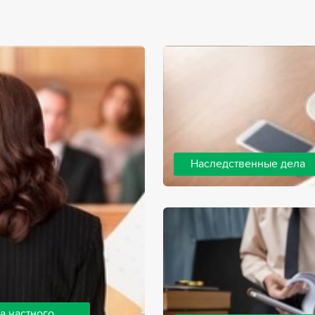
Наследственные дела
Практически любой человек 
человека, а также с необхо
наследства. В соответствии 
наследодателя, и с этого мо
наследство.
а частного