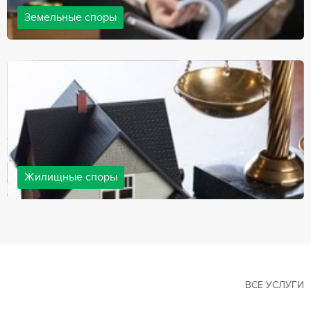
Земельные споры
Земельные споры — одна из наиболее популярных,
востребованных сфер в практике нашей компании. Наши
юристы имеют большой опыт решения земельных конфликтов,
обращайтесь.
Жилищные споры
Споры, связанные с жильем, являются одними из самых
неоднозначных и сложных в юридической практике. Нормы
законодательства в этой сфере можно трактовать по-разному, а
судебная практика показывает, что разные ситуации можно
решить по разному. В некоторых ситуациях граждане могут
решить конфликты самостоятельно, но чаще требуется помощь
квалифицированных специалистов.
ВСЕ УСЛУГИ