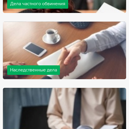
Дела частного обвинения
Адвокаты нашей компании ведут дела частного обвинения, как
на стороне обвиняемых, так и на стороне потерпевших.
Ведение подобных дел требует активной позиции и
внушительного опыта, только в этом случае можно
рассчитывать на положительный исход дела.
Наследственные дела
Практически любой человек рано или поздно сталкивается со
смертью близкого человека, а также с необходимостью
оформления документов для принятия наследства. В
соответствии с законом, наследство открывается сразу после
смерти наследодателя, и с этого момента начинает истекать
срок для вступления в наследство.