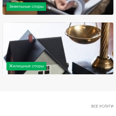
Земельные споры
Земельные споры — одна из наиболее популярных,
востребованных сфер в практике нашей компании. Наши
юристы имеют большой опыт решения земельных конфликтов,
обращайтесь.
Жилищные споры
Споры, связанные с жильем, являются одними из самых
неоднозначных и сложных в юридической практике. Нормы
законодательства в этой сфере можно трактовать по-разному, а
судебная практика показывает, что разные ситуации можно
решить по разному. В некоторых ситуациях граждане могут
решить конфликты самостоятельно, но чаще требуется помощь
квалифицированных специалистов.
ВСЕ УСЛУГИ