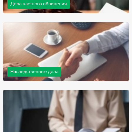
Дела частного обвинения
Адвокаты нашей компании ведут дела частного обвинения, как
на стороне обвиняемых, так и на стороне потерпевших.
Ведение подобных дел требует активной позиции и
внушительного опыта, только в этом случае можно
рассчитывать на положительный исход дела.
Наследственные дела
Практически любой человек рано или поздно сталкивается со
смертью близкого человека, а также с необходимостью
оформления документов для принятия наследства. В
соответствии с законом, наследство открывается сразу после
смерти наследодателя, и с этого момента начинает истекать
срок для вступления в наследство.