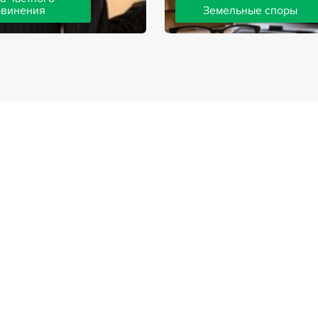
бвинения
Земельные споры
шей компании ведут дела
Земельные споры — одна из
инения, как на стороне
популярных, востребованны
так и на стороне
практике нашей компании. 
. Ведение подобных дел
имеют большой опыт решен
вной позиции и
земельных конфликтов, обр
о опыта, только в этом
 рассчитывать на
ый исход дела.