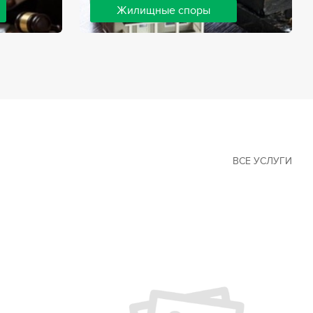
Жилищные споры
 наиболее
Споры, связанные с жильем, являются
х сфер в
одними из самых неоднозначных и
Наши юристы
сложных в юридической практике.
ия
Нормы законодательства в этой сфере
ащайтесь.
можно трактовать по-разному, а судебная
практика показывает, что разные
ситуации можно решить по разному. В
некоторых ситуациях граждане могут
решить конфликты самостоятельно, но
чаще требуется помощь
ВСЕ УСЛУГИ
квалифицированных специалистов.