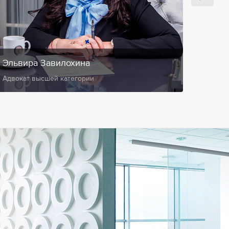
Эльвира Завилохина
Анис
Адвокат высшей категории
Замест