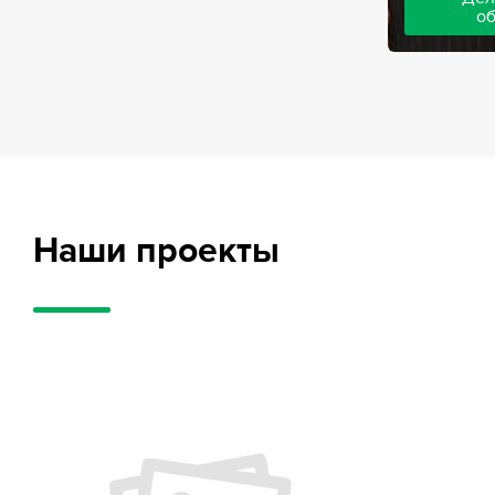
о
Адвокаты на
частного обв
обвиняемых, 
потерпевших
требует акти
внушительног
случае можно
положительн
Наши проекты