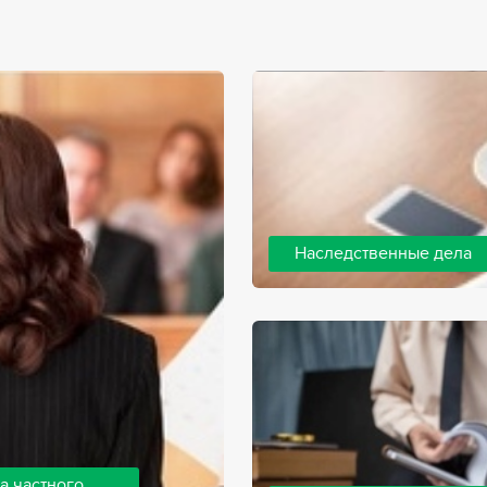
Наследственные дела
Практически любой человек 
человека, а также с необхо
наследства. В соответствии 
наследодателя, и с этого мо
наследство.
а частного