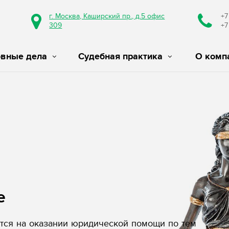
г. Москва, Каширский пр., д.5 офис
+7
309
+7
овные дела
Судебная практика
О комп
е
ся на оказании юридической помощи по тем