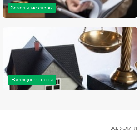
Земельные споры
Земельные споры — одна из наиболее популярных,
востребованных сфер в практике нашей компании. Наши
юристы имеют большой опыт решения земельных конфликтов,
обращайтесь.
Жилищные споры
Споры, связанные с жильем, являются одними из самых
неоднозначных и сложных в юридической практике. Нормы
законодательства в этой сфере можно трактовать по-разному, а
судебная практика показывает, что разные ситуации можно
решить по разному. В некоторых ситуациях граждане могут
решить конфликты самостоятельно, но чаще требуется помощь
квалифицированных специалистов.
ВСЕ УСЛУГИ