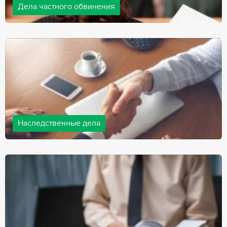
Дела частного обвинения
Адвокаты нашей компании ведут дела частного обвинения, как
на стороне обвиняемых, так и на стороне потерпевших.
Ведение подобных дел требует активной позиции и
внушительного опыта, только в этом случае можно
рассчитывать на положительный исход дела.
Наследственные дела
Практически любой человек рано или поздно сталкивается со
смертью близкого человека, а также с необходимостью
оформления документов для принятия наследства. В
соответствии с законом, наследство открывается сразу после
смерти наследодателя, и с этого момента начинает истекать
срок для вступления в наследство.