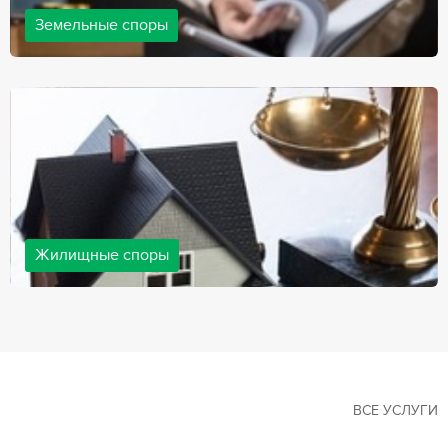
Земельные споры
Земельные споры — одна из наиболее популярных,
востребованных сфер в практике нашей компании. Наши
юристы имеют большой опыт решения земельных конфликтов,
обращайтесь.
Жилищные споры
Споры, связанные с жильем, являются одними из самых
неоднозначных и сложных в юридической практике. Нормы
законодательства в этой сфере можно трактовать по-разному, а
судебная практика показывает, что разные ситуации можно
решить по разному. В некоторых ситуациях граждане могут
решить конфликты самостоятельно, но чаще требуется помощь
квалифицированных специалистов.
ВСЕ УСЛУГИ