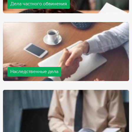
Дела частного обвинения
Адвокаты нашей компании ведут дела частного обвинения, как
на стороне обвиняемых, так и на стороне потерпевших.
Ведение подобных дел требует активной позиции и
внушительного опыта, только в этом случае можно
рассчитывать на положительный исход дела.
Наследственные дела
Практически любой человек рано или поздно сталкивается со
смертью близкого человека, а также с необходимостью
оформления документов для принятия наследства. В
соответствии с законом, наследство открывается сразу после
смерти наследодателя, и с этого момента начинает истекать
срок для вступления в наследство.