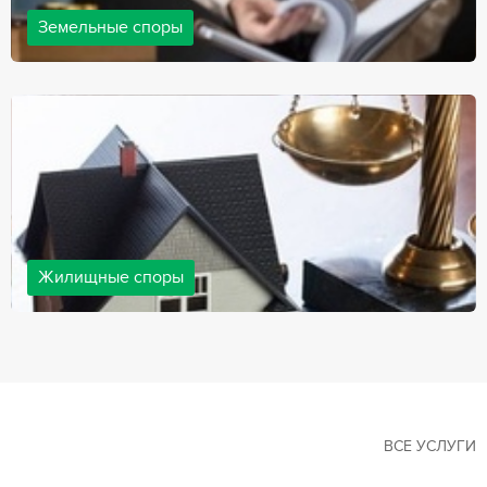
Земельные споры
Земельные споры — одна из наиболее популярных,
востребованных сфер в практике нашей компании. Наши
юристы имеют большой опыт решения земельных конфликтов,
обращайтесь.
Жилищные споры
Споры, связанные с жильем, являются одними из самых
неоднозначных и сложных в юридической практике. Нормы
законодательства в этой сфере можно трактовать по-разному, а
судебная практика показывает, что разные ситуации можно
решить по разному. В некоторых ситуациях граждане могут
решить конфликты самостоятельно, но чаще требуется помощь
квалифицированных специалистов.
ВСЕ УСЛУГИ