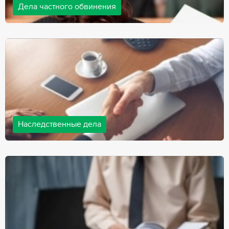
Дела частного обвинения
Адвокаты нашей компании ведут дела частного обвинения, как
на стороне обвиняемых, так и на стороне потерпевших.
Ведение подобных дел требует активной позиции и
внушительного опыта, только в этом случае можно
рассчитывать на положительный исход дела.
Наследственные дела
Практически любой человек рано или поздно сталкивается со
смертью близкого человека, а также с необходимостью
оформления документов для принятия наследства. В
соответствии с законом, наследство открывается сразу после
смерти наследодателя, и с этого момента начинает истекать
срок для вступления в наследство.