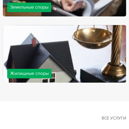
Земельные споры
Земельные споры — одна из наиболее популярных,
востребованных сфер в практике нашей компании. Наши
юристы имеют большой опыт решения земельных конфликтов,
обращайтесь.
Жилищные споры
Споры, связанные с жильем, являются одними из самых
неоднозначных и сложных в юридической практике. Нормы
законодательства в этой сфере можно трактовать по-разному, а
судебная практика показывает, что разные ситуации можно
решить по разному. В некоторых ситуациях граждане могут
решить конфликты самостоятельно, но чаще требуется помощь
квалифицированных специалистов.
ВСЕ УСЛУГИ