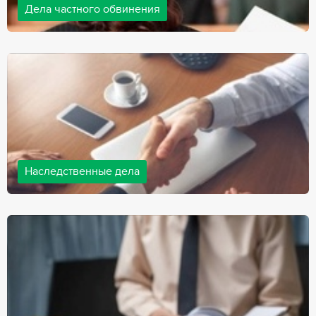
Дела частного обвинения
Адвокаты нашей компании ведут дела частного обвинения, как
на стороне обвиняемых, так и на стороне потерпевших.
Ведение подобных дел требует активной позиции и
внушительного опыта, только в этом случае можно
рассчитывать на положительный исход дела.
Наследственные дела
Практически любой человек рано или поздно сталкивается со
смертью близкого человека, а также с необходимостью
оформления документов для принятия наследства. В
соответствии с законом, наследство открывается сразу после
смерти наследодателя, и с этого момента начинает истекать
срок для вступления в наследство.