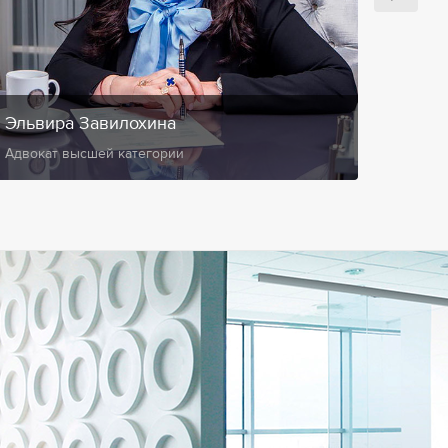
Эльвира Завилохина
Анис
Адвокат высшей категории
Замест