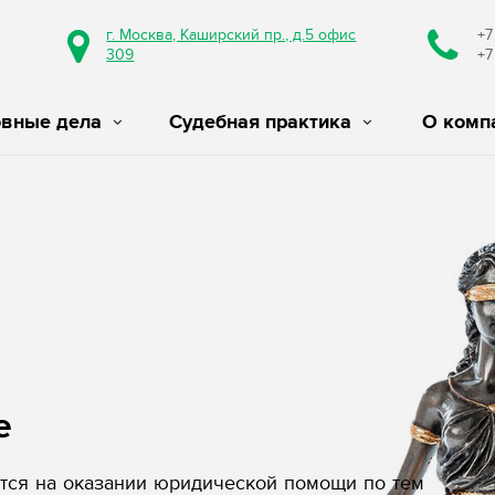
г. Москва, Каширский пр., д.5 офис
+7
309
+7
овные дела
Судебная практика
О комп
е
ся на оказании юридической помощи по тем