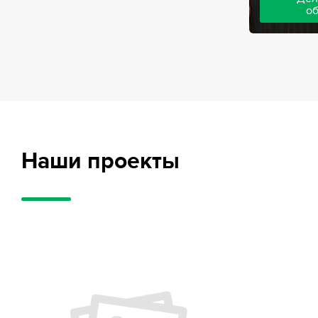
о
Адвокаты на
частного обв
обвиняемых, 
потерпевших
требует акти
внушительног
случае можно
положительн
Наши проекты