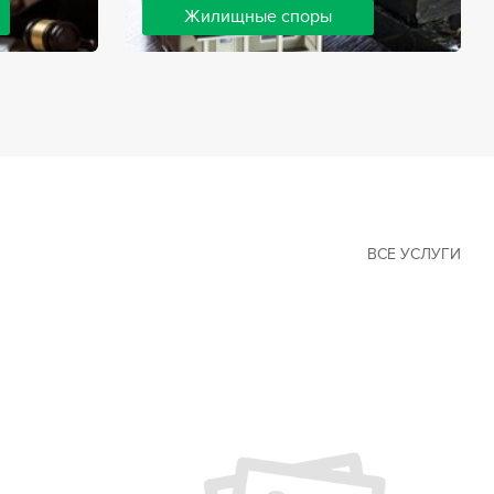
Жилищные споры
 наиболее
Споры, связанные с жильем, являются
х сфер в
одними из самых неоднозначных и
Наши юристы
сложных в юридической практике.
ия
Нормы законодательства в этой сфере
ащайтесь.
можно трактовать по-разному, а судебная
практика показывает, что разные
ситуации можно решить по разному. В
некоторых ситуациях граждане могут
решить конфликты самостоятельно, но
чаще требуется помощь
ВСЕ УСЛУГИ
квалифицированных специалистов.