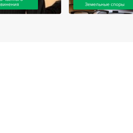
бвинения
Земельные споры
шей компании ведут дела
Земельные споры — одна из
инения, как на стороне
популярных, востребованны
так и на стороне
практике нашей компании. 
. Ведение подобных дел
имеют большой опыт решен
вной позиции и
земельных конфликтов, обр
о опыта, только в этом
 рассчитывать на
ый исход дела.