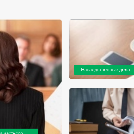
Наследственные дела
Практически любой человек 
человека, а также с необхо
наследства. В соответствии 
наследодателя, и с этого мо
наследство.
а частного