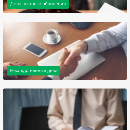
Дела частного обвинения
Адвокаты нашей компании ведут дела частного обвинения, как
на стороне обвиняемых, так и на стороне потерпевших.
Ведение подобных дел требует активной позиции и
внушительного опыта, только в этом случае можно
рассчитывать на положительный исход дела.
Наследственные дела
Практически любой человек рано или поздно сталкивается со
смертью близкого человека, а также с необходимостью
оформления документов для принятия наследства. В
соответствии с законом, наследство открывается сразу после
смерти наследодателя, и с этого момента начинает истекать
срок для вступления в наследство.