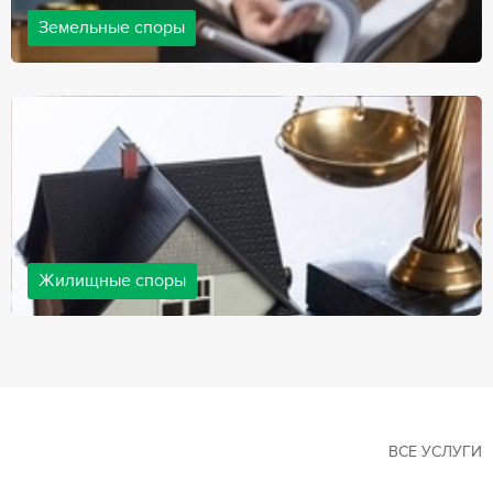
Земельные споры
Земельные споры — одна из наиболее популярных,
востребованных сфер в практике нашей компании. Наши
юристы имеют большой опыт решения земельных конфликтов,
обращайтесь.
Жилищные споры
Споры, связанные с жильем, являются одними из самых
неоднозначных и сложных в юридической практике. Нормы
законодательства в этой сфере можно трактовать по-разному, а
судебная практика показывает, что разные ситуации можно
решить по разному. В некоторых ситуациях граждане могут
решить конфликты самостоятельно, но чаще требуется помощь
квалифицированных специалистов.
ВСЕ УСЛУГИ