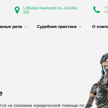
г. Москва, Каширский пр., д.5 офис
+7
309
+7
овные дела
Судебная практика
О комп
е
ся на оказании юридической помощи по тем