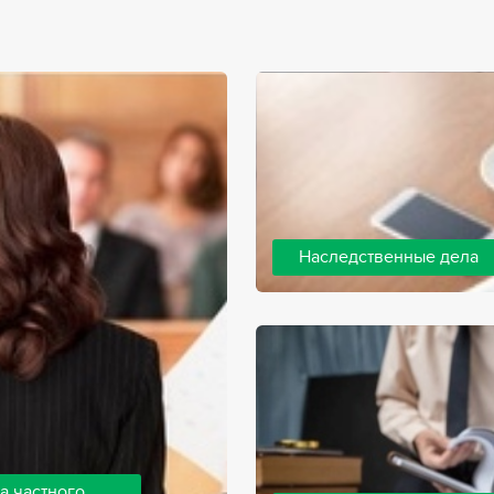
Наследственные дела
Практически любой человек 
человека, а также с необхо
наследства. В соответствии 
наследодателя, и с этого мо
наследство.
а частного