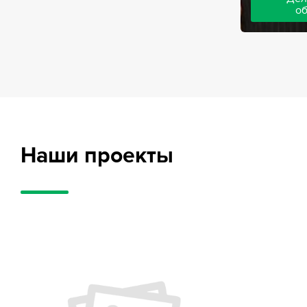
о
Адвокаты на
частного обв
обвиняемых, 
потерпевших
требует акти
внушительног
случае можно
положительн
Наши проекты