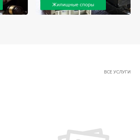
Жилищные споры
 наиболее
Споры, связанные с жильем, являются
х сфер в
одними из самых неоднозначных и
Наши юристы
сложных в юридической практике.
ия
Нормы законодательства в этой сфере
ащайтесь.
можно трактовать по-разному, а судебная
практика показывает, что разные
ситуации можно решить по разному. В
некоторых ситуациях граждане могут
решить конфликты самостоятельно, но
чаще требуется помощь
ВСЕ УСЛУГИ
квалифицированных специалистов.