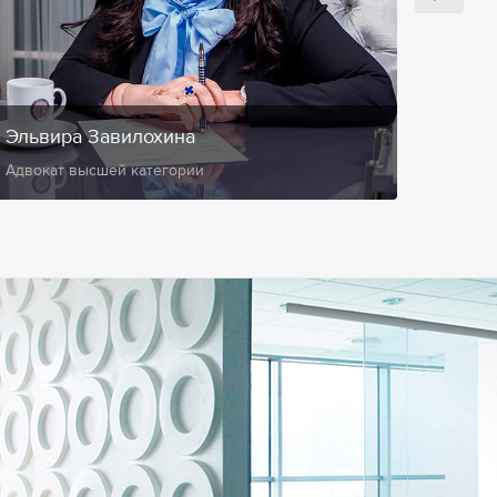
Эльвира Завилохина
Анис
Адвокат высшей категории
Замест