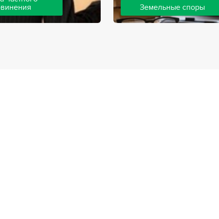
бвинения
Земельные споры
шей компании ведут дела
Земельные споры — одна из
инения, как на стороне
популярных, востребованны
так и на стороне
практике нашей компании. 
. Ведение подобных дел
имеют большой опыт решен
вной позиции и
земельных конфликтов, обр
о опыта, только в этом
 рассчитывать на
ый исход дела.