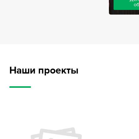
о
Адвокаты на
частного обв
обвиняемых, 
потерпевших
требует акти
внушительног
случае можно
положительн
Наши проекты