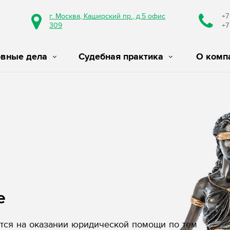
г. Москва, Каширский пр., д.5 офис
+7
309
+7
овные дела
Судебная практика
О комп
е
ся на оказании юридической помощи по тем