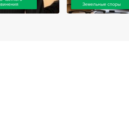
бвинения
Земельные споры
шей компании ведут дела
Земельные споры — одна из
инения, как на стороне
популярных, востребованны
так и на стороне
практике нашей компании. 
. Ведение подобных дел
имеют большой опыт решен
вной позиции и
земельных конфликтов, обр
о опыта, только в этом
 рассчитывать на
ый исход дела.