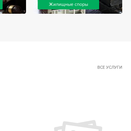
Жилищные споры
 наиболее
Споры, связанные с жильем, являются
х сфер в
одними из самых неоднозначных и
Наши юристы
сложных в юридической практике.
ия
Нормы законодательства в этой сфере
ащайтесь.
можно трактовать по-разному, а судебная
практика показывает, что разные
ситуации можно решить по разному. В
некоторых ситуациях граждане могут
решить конфликты самостоятельно, но
чаще требуется помощь
ВСЕ УСЛУГИ
квалифицированных специалистов.