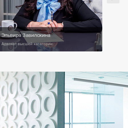
Эльвира Завилохина
Анис
Адвокат высшей категории
Замест