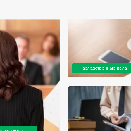
Наследственные дела
Практически любой человек 
человека, а также с необхо
наследства. В соответствии 
наследодателя, и с этого мо
наследство.
а частного