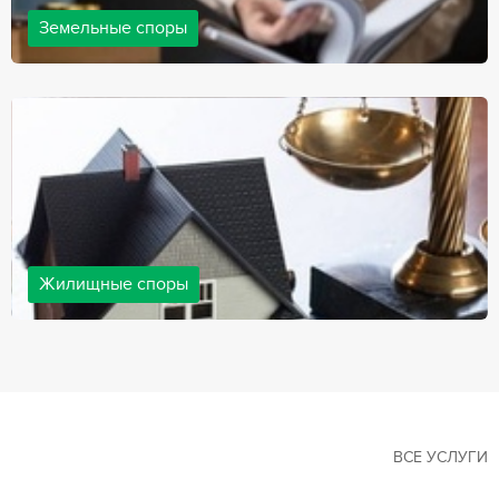
Земельные споры
Земельные споры — одна из наиболее популярных,
востребованных сфер в практике нашей компании. Наши
юристы имеют большой опыт решения земельных конфликтов,
обращайтесь.
Жилищные споры
Споры, связанные с жильем, являются одними из самых
неоднозначных и сложных в юридической практике. Нормы
законодательства в этой сфере можно трактовать по-разному, а
судебная практика показывает, что разные ситуации можно
решить по разному. В некоторых ситуациях граждане могут
решить конфликты самостоятельно, но чаще требуется помощь
квалифицированных специалистов.
ВСЕ УСЛУГИ