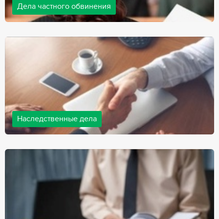
Дела частного обвинения
Адвокаты нашей компании ведут дела частного обвинения, как
на стороне обвиняемых, так и на стороне потерпевших.
Ведение подобных дел требует активной позиции и
внушительного опыта, только в этом случае можно
рассчитывать на положительный исход дела.
Наследственные дела
Практически любой человек рано или поздно сталкивается со
смертью близкого человека, а также с необходимостью
оформления документов для принятия наследства. В
соответствии с законом, наследство открывается сразу после
смерти наследодателя, и с этого момента начинает истекать
срок для вступления в наследство.