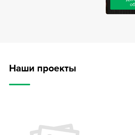
о
Адвокаты на
частного обв
обвиняемых, 
потерпевших
требует акти
внушительног
случае можно
положительн
Наши проекты