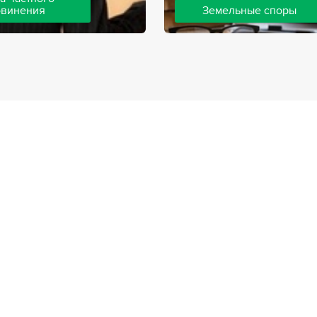
бвинения
Земельные споры
шей компании ведут дела
Земельные споры — одна из
инения, как на стороне
популярных, востребованны
так и на стороне
практике нашей компании. 
. Ведение подобных дел
имеют большой опыт решен
вной позиции и
земельных конфликтов, обр
о опыта, только в этом
 рассчитывать на
ый исход дела.