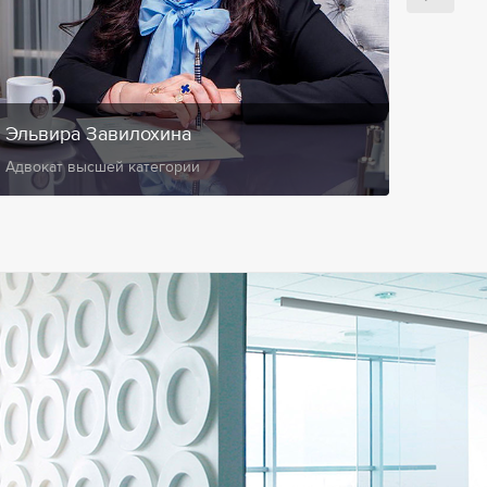
Эльвира Завилохина
Анис
Адвокат высшей категории
Замест