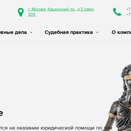
г. Москва, Каширский пр., д.5 офис
+7
309
+7
овные дела
Судебная практика
О комп
е
ся на оказании юридической помощи по тем