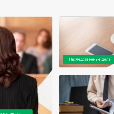
Наследственные дела
Практически любой человек 
человека, а также с необхо
наследства. В соответствии 
наследодателя, и с этого мо
наследство.
а частного