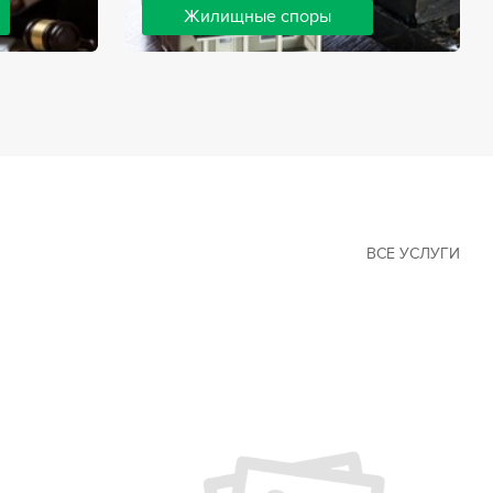
Жилищные споры
 наиболее
Споры, связанные с жильем, являются
х сфер в
одними из самых неоднозначных и
Наши юристы
сложных в юридической практике.
ия
Нормы законодательства в этой сфере
ащайтесь.
можно трактовать по-разному, а судебная
практика показывает, что разные
ситуации можно решить по разному. В
некоторых ситуациях граждане могут
решить конфликты самостоятельно, но
чаще требуется помощь
ВСЕ УСЛУГИ
квалифицированных специалистов.