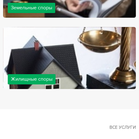
Земельные споры
Земельные споры — одна из наиболее популярных,
востребованных сфер в практике нашей компании. Наши
юристы имеют большой опыт решения земельных конфликтов,
обращайтесь.
Жилищные споры
Споры, связанные с жильем, являются одними из самых
неоднозначных и сложных в юридической практике. Нормы
законодательства в этой сфере можно трактовать по-разному, а
судебная практика показывает, что разные ситуации можно
решить по разному. В некоторых ситуациях граждане могут
решить конфликты самостоятельно, но чаще требуется помощь
квалифицированных специалистов.
ВСЕ УСЛУГИ