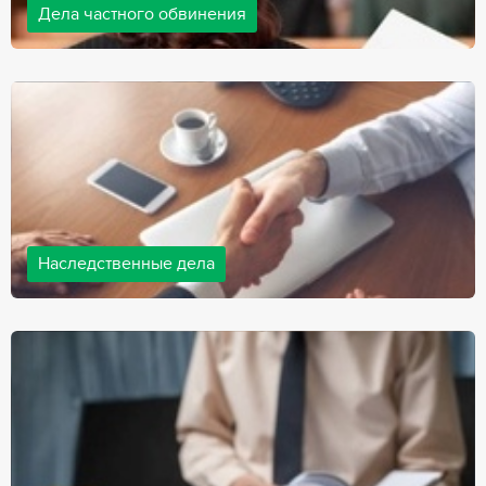
Дела частного обвинения
Адвокаты нашей компании ведут дела частного обвинения, как
на стороне обвиняемых, так и на стороне потерпевших.
Ведение подобных дел требует активной позиции и
внушительного опыта, только в этом случае можно
рассчитывать на положительный исход дела.
Наследственные дела
Практически любой человек рано или поздно сталкивается со
смертью близкого человека, а также с необходимостью
оформления документов для принятия наследства. В
соответствии с законом, наследство открывается сразу после
смерти наследодателя, и с этого момента начинает истекать
срок для вступления в наследство.