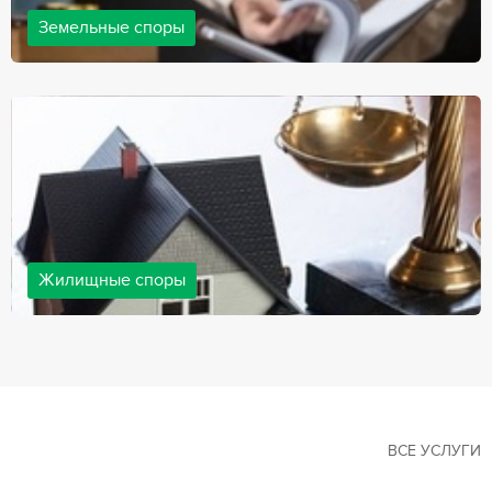
Земельные споры
Земельные споры — одна из наиболее популярных,
востребованных сфер в практике нашей компании. Наши
юристы имеют большой опыт решения земельных конфликтов,
обращайтесь.
Жилищные споры
Споры, связанные с жильем, являются одними из самых
неоднозначных и сложных в юридической практике. Нормы
законодательства в этой сфере можно трактовать по-разному, а
судебная практика показывает, что разные ситуации можно
решить по разному. В некоторых ситуациях граждане могут
решить конфликты самостоятельно, но чаще требуется помощь
квалифицированных специалистов.
ВСЕ УСЛУГИ