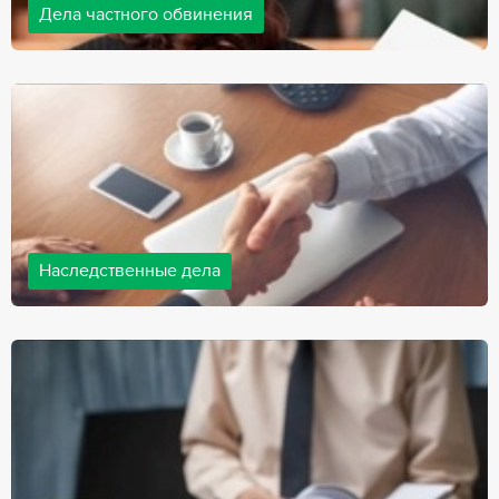
Дела частного обвинения
Адвокаты нашей компании ведут дела частного обвинения, как
на стороне обвиняемых, так и на стороне потерпевших.
Ведение подобных дел требует активной позиции и
внушительного опыта, только в этом случае можно
рассчитывать на положительный исход дела.
Наследственные дела
Практически любой человек рано или поздно сталкивается со
смертью близкого человека, а также с необходимостью
оформления документов для принятия наследства. В
соответствии с законом, наследство открывается сразу после
смерти наследодателя, и с этого момента начинает истекать
срок для вступления в наследство.